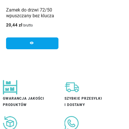
Zamek do drzwi 72/50
wpuszczany bez klucza
WC JANIA Z082
20,44 zł
brutto
visibility
GWARANCJA JAKOŚCI
SZYBKIE PRZESYŁKI
PRODUKTÓW
I DOSTAWY