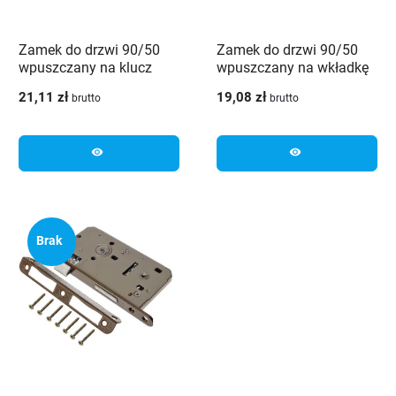
Zamek do drzwi 90/50
Zamek do drzwi 90/50
wpuszczany na klucz
wpuszczany na wkładkę
JANIA Z003
JANIA Z001
21,11 zł
19,08 zł
brutto
brutto
visibility
visibility
Brak