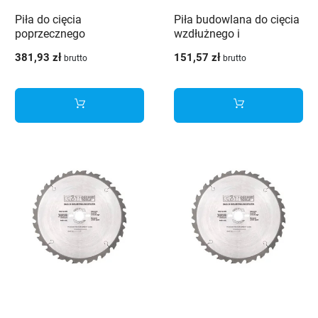
Piła do cięcia
Piła budowlana do cięcia
poprzecznego
wzdłużnego i
przeznaczona do drewna
poprzecznego
381,93 zł
151,57 zł
brutto
brutto
i materiałów
przeznaczona do drewna
drewnopochodnych
zawierające metalowe
wstawki