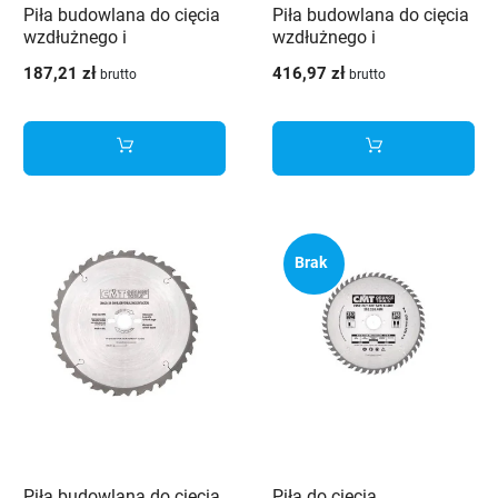
Piła budowlana do cięcia
Piła budowlana do cięcia
wzdłużnego i
wzdłużnego i
poprzecznego
poprzecznego
187,21 zł
416,97 zł
brutto
brutto
przeznaczona do drewna
przeznaczona do drewna
zawierające metalowe
zawierające metalowe
wstawki
wstawki
Brak
Piła budowlana do cięcia
Piła do cięcia