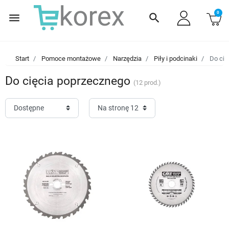
0
menu
search
Start
Pomoce montażowe
Narzędzia
Piły i podcinaki
Do cię
Do cięcia poprzecznego
(12 prod.)