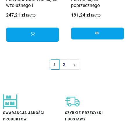
wzdłużnego i
poprzecznego
poprzecznego
przeznaczona do drewna
247,21 zł
191,24 zł
brutto
brutto
przeznaczona do drewna
i materiałów
zawierające metalowe
drewnopochodnych
wstawki
visibility
Następny
1
2
keyboard_arrow_right
GWARANCJA JAKOŚCI
SZYBKIE PRZESYŁKI
PRODUKTÓW
I DOSTAWY