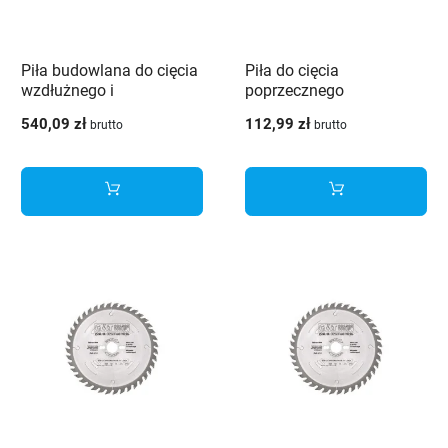
Piła budowlana do cięcia
Piła do cięcia
wzdłużnego i
poprzecznego
poprzecznego
przeznaczona do drewna
540,09 zł
112,99 zł
brutto
brutto
przeznaczona do drewna
zawierające metalowe
wstawki