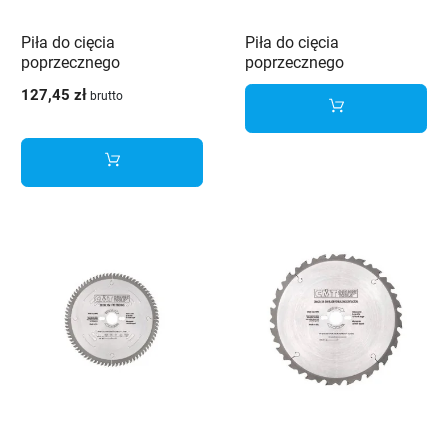
Piła do cięcia
Piła do cięcia
poprzecznego
poprzecznego
przeznaczona do drewna
przeznaczona do drewna
127,45 zł
brutto
i materiałów
i materiałów
drewnopochodnych
drewnopochodnych