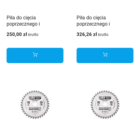
Piła do cięcia
Piła do cięcia
poprzecznego i
poprzecznego i
wzdłużnego do drewna i
wzdłużnego do drewna i
250,00 zł
326,26 zł
brutto
brutto
materiałów
materiałów
drewnopochodnych CMT
drewnopochodnych CMT