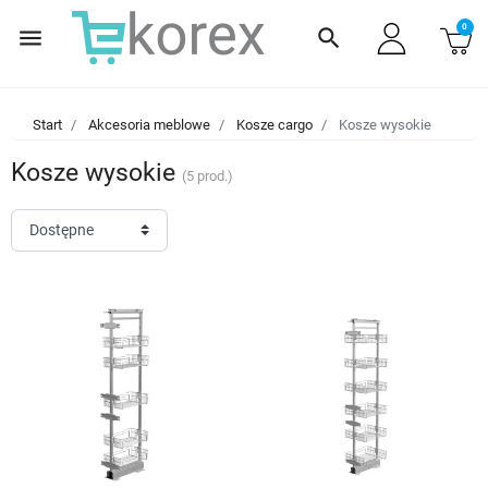
0
menu
search
Start
Akcesoria meblowe
Kosze cargo
Kosze wysokie
Kosze wysokie
(5 prod.)