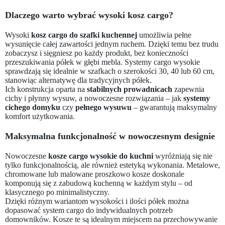
Dlaczego warto wybrać wysoki kosz cargo?
Wysoki
kosz cargo do szafki kuchennej
umożliwia pełne
wysunięcie całej zawartości jednym ruchem. Dzięki temu bez trudu
zobaczysz i sięgniesz po każdy produkt, bez konieczności
przeszukiwania półek w głębi mebla. Systemy cargo wysokie
sprawdzają się idealnie w szafkach o szerokości 30, 40 lub 60 cm,
stanowiąc alternatywę dla tradycyjnych półek.
Ich konstrukcja oparta na
stabilnych prowadnicach
zapewnia
cichy i płynny wysuw, a nowoczesne rozwiązania – jak
systemy
cichego domyku
czy
pełnego wysuwu
– gwarantują maksymalny
komfort użytkowania.
Maksymalna funkcjonalność w nowoczesnym designie
Nowoczesne
kosze cargo wysokie do kuchni
wyróżniają się nie
tylko funkcjonalnością, ale również estetyką wykonania. Metalowe,
chromowane lub malowane proszkowo kosze doskonale
komponują się z zabudową kuchenną w każdym stylu – od
klasycznego po minimalistyczny.
Dzięki różnym wariantom wysokości i ilości półek można
dopasować system cargo do indywidualnych potrzeb
domowników. Kosze te są idealnym miejscem na przechowywanie