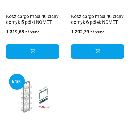
Kosz cargo maxi 40 cichy
Kosz cargo maxi 40 cichy
domyk 5 półki NOMET
domyk 6 półek NOMET
chrom W-7500-400 G2
srebrny W-7600-400 P22
1 319,68 zł
1 202,79 zł
brutto
brutto
Brak