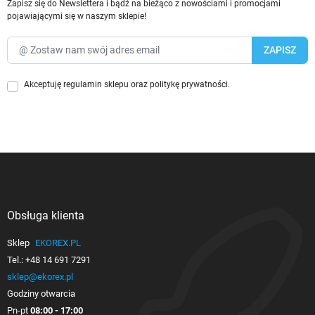
Zapisz się do Newslettera i bądź na bieżąco z nowościami i promocjami
pojawiającymi się w naszym sklepie!
Akceptuję
regulamin sklepu
oraz
politykę prywatności
.
Obsługa klienta

Sklep
EKOREX.PL
Tel.:
+48 14 691 7291
sklep@ekorex.pl
Godziny otwarcia
Pn-pt
08:00 - 17:00