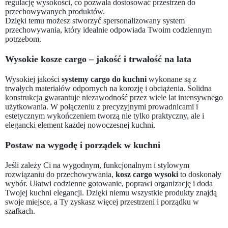
regulację wysokości, co pozwala dostosować przestrzeń do
przechowywanych produktów.
Dzięki temu możesz stworzyć spersonalizowany system
przechowywania, który idealnie odpowiada Twoim codziennym
potrzebom.
Wysokie kosze cargo – jakość i trwałość na lata
Wysokiej jakości
systemy cargo do kuchni
wykonane są z
trwałych materiałów odpornych na korozję i obciążenia. Solidna
konstrukcja gwarantuje niezawodność przez wiele lat intensywnego
użytkowania. W połączeniu z precyzyjnymi prowadnicami i
estetycznym wykończeniem tworzą nie tylko praktyczny, ale i
elegancki element każdej nowoczesnej kuchni.
Postaw na wygodę i porządek w kuchni
Jeśli zależy Ci na wygodnym, funkcjonalnym i stylowym
rozwiązaniu do przechowywania,
kosz cargo wysoki
to doskonały
wybór. Ułatwi codzienne gotowanie, poprawi organizację i doda
Twojej kuchni elegancji. Dzięki niemu wszystkie produkty znajdą
swoje miejsce, a Ty zyskasz więcej przestrzeni i porządku w
szafkach.