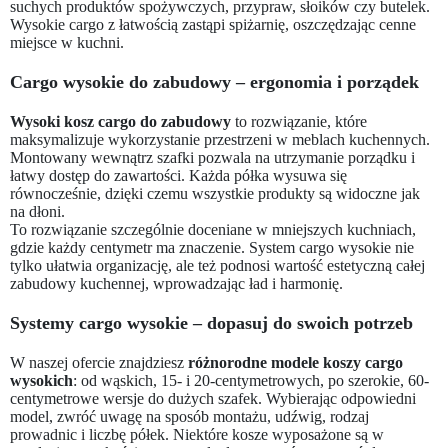
suchych produktów spożywczych, przypraw, słoików czy butelek.
Wysokie cargo z łatwością zastąpi spiżarnię, oszczędzając cenne
miejsce w kuchni.
Cargo wysokie do zabudowy – ergonomia i porządek
Wysoki kosz cargo do zabudowy
to rozwiązanie, które
maksymalizuje wykorzystanie przestrzeni w meblach kuchennych.
Montowany wewnątrz szafki pozwala na utrzymanie porządku i
łatwy dostęp do zawartości. Każda półka wysuwa się
równocześnie, dzięki czemu wszystkie produkty są widoczne jak
na dłoni.
To rozwiązanie szczególnie doceniane w mniejszych kuchniach,
gdzie każdy centymetr ma znaczenie. System cargo wysokie nie
tylko ułatwia organizację, ale też podnosi wartość estetyczną całej
zabudowy kuchennej, wprowadzając ład i harmonię.
Systemy cargo wysokie – dopasuj do swoich potrzeb
W naszej ofercie znajdziesz
różnorodne modele koszy cargo
wysokich
: od wąskich, 15- i 20-centymetrowych, po szerokie, 60-
centymetrowe wersje do dużych szafek. Wybierając odpowiedni
model, zwróć uwagę na sposób montażu, udźwig, rodzaj
prowadnic i liczbę półek. Niektóre kosze wyposażone są w