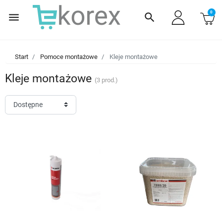
0
menu
search
Start
Pomoce montażowe
Kleje montażowe
Kleje montażowe
(3 prod.)