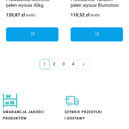
pełen wysuw 40kg
pełen wysuw Blumotion
400mm uniwersalna
450mm
120,87 zł
110,52 zł
brutto
brutto
Następny
1
2
3
4
keyboard_arrow_right
GWARANCJA JAKOŚCI
SZYBKIE PRZESYŁKI
PRODUKTÓW
I DOSTAWY