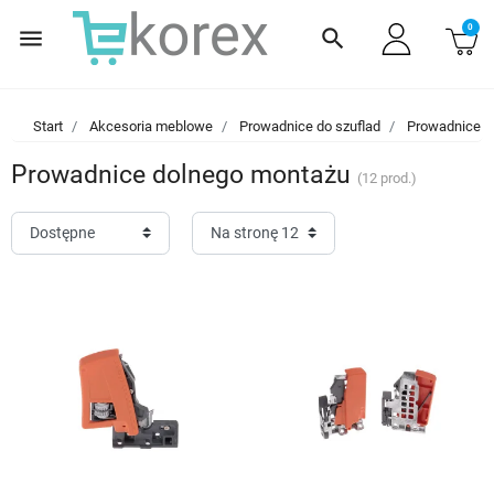
0
menu
search
Start
Akcesoria meblowe
Prowadnice do szuflad
Prowadnice 
Prowadnice dolnego montażu
(12 prod.)