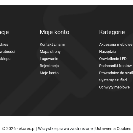
acje
Moje konto
Kategorie
okies
Kontakt z nami
Akcesoria meblowe
ywatności
Mapa strony
Narzędzia
sklepu
Logowanie
Oświetlenie LED
Rejestracja
Podnośniki frontów
Moje konto
Prowadnice do szuf
Systemy szuflad
Uchwyty meblowe
© 2026 - ekorex.pl
| Wszystkie prawa zastrzeżone |
Ustawienia Cookies