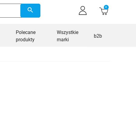
0
search
Polecane
Wszystkie
b2b
produkty
marki