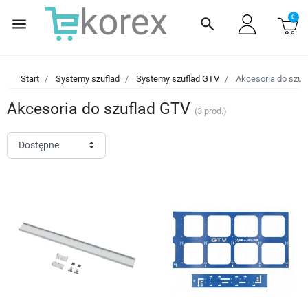
0
menu
search
Start
Systemy szuflad
Systemy szuflad GTV
Akcesoria do szuf
Akcesoria do szuflad GTV
(3 prod.)