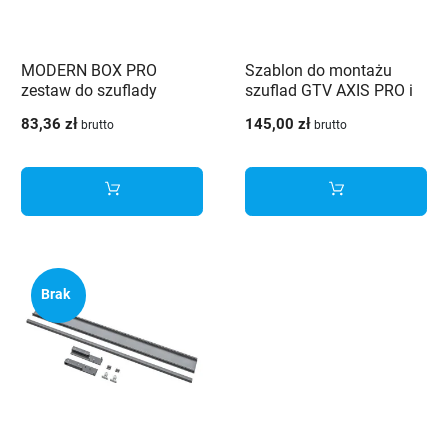
MODERN BOX PRO
Szablon do montażu
zestaw do szuflady
szuflad GTV AXIS PRO i
wewnętrznej niskiej H84
MODERN BOX
83,36 zł
145,00 zł
brutto
brutto
biała
Brak