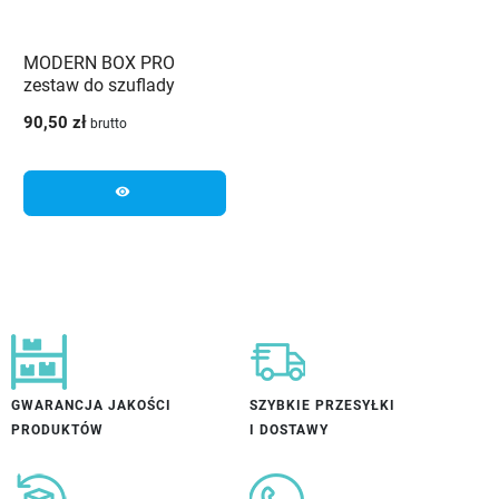
MODERN BOX PRO
zestaw do szuflady
wewnętrznej wysokiej
90,50 zł
brutto
H199 antracyt
visibility
GWARANCJA JAKOŚCI
SZYBKIE PRZESYŁKI
PRODUKTÓW
I DOSTAWY