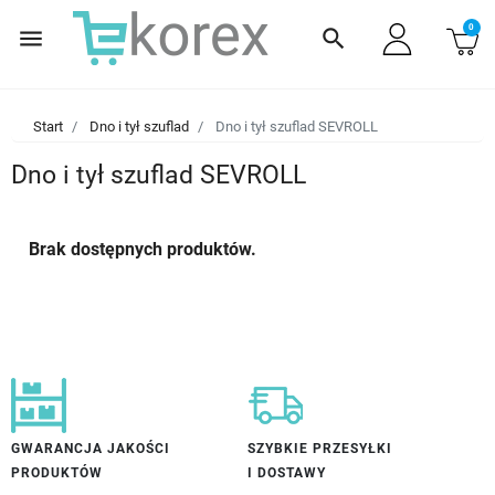
0
menu
search
Start
Dno i tył szuflad
Dno i tył szuflad SEVROLL
Dno i tył szuflad SEVROLL
Brak dostępnych produktów.
GWARANCJA JAKOŚCI
SZYBKIE PRZESYŁKI
PRODUKTÓW
I DOSTAWY