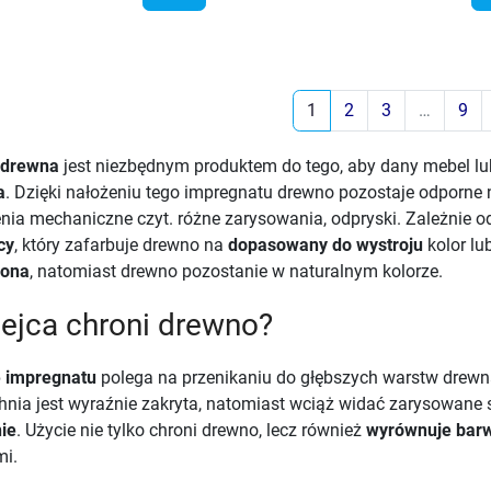
1
2
3
…
9
 drewna
jest niezbędnym produktem do tego, aby dany mebel lu
a
. Dzięki nałożeniu tego impregnatu drewno pozostaje odporne
nia mechaniczne czyt. różne zarysowania, odpryski. Zależnie o
cy
, który zafarbuje drewno na
dopasowany do wystroju
kolor lu
rona
, natomiast drewno pozostanie w naturalnym kolorze.
ejca chroni drewno?
e impregnatu
polega na przenikaniu do głębszych warstw drewn
hnia jest wyraźnie zakryta, natomiast wciąż widać zarysowane 
ie
. Użycie nie tylko chroni drewno, lecz również
wyrównuje bar
mi.