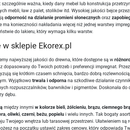
st szczególnie ważna, kiedy dany mebel lub konstrukcja przetr
ch mebli, ław z palet, stolików itd. Wysokiej jakości bejce pr
ją
odporność na działanie promieni słonecznych
oraz
zapobieg
nie ma konieczności nakładania więcej niż jednej warstwy impr
ństwie do lakieru, który wymaga kilku warstw.
 w sklepie Ekorex.pl
emy najwyższej jakości do drewna, które dostępne są w
różnor
sz dopasowany do Twoich potrzeb i preferencji impregnat. Prz
yzują się krótkim czasem schnięcia, bardzo dobrą rozlewnością
nym. Wyjątkowo
trwała i odporna
na szkodliwe działanie czynni
nych rozpuszczalników, barwników i pigmentów. Doskonała do dr
zy dębu.
ją
między innymi
w kolorze
bieli
,
żółcieniu
,
brązu
,
ciemnego br
era
,
oliwki
,
czerni
,
beżu
,
popielu
i wielu innych. Tak bogaty aso
ju Twojego wnętrza lub tarasowej przestrzeni. Ułatwieniem są rów
ożesz na początku ustawić zakres cenowy, który odpowiada 