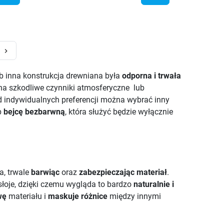
Następny
keyboard_arrow_right
b inna konstrukcja drewniana była
odporna i trwała
 na szkodliwe czynniki atmosferyczne lub
d indywidualnych preferencji można wybrać inny
b
bejcę bezbarwną
, która służyć będzie wyłącznie
a, trwale
barwiąc
oraz
zabezpieczając materiał
.
słoje, dzięki czemu wygląda to bardzo
naturalnie i
wę
materiału i
maskuje różnice
między innymi