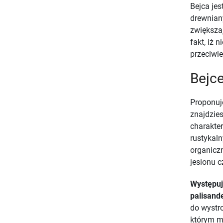
Bejca je
drewniany
zwiększa
fakt, iż 
przeciwie
Bejce
Proponuj
znajdzie
charakter
rustykal
organicz
jesionu c
Występu
palisand
do wystro
którym m