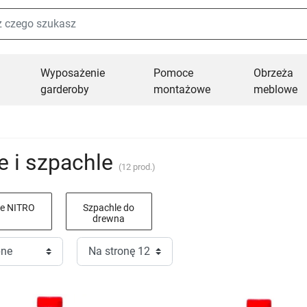
Wyposażenie
Pomoce
Obrzeża
garderoby
montażowe
meblowe
e i szpachle
(12 prod.)
ce NITRO
Szpachle do
drewna