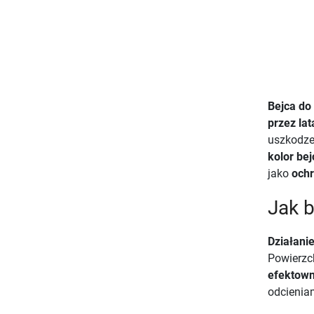
Bejca do
przez lat
uszkodze
kolor bej
jako
och
Jak b
Działani
Powierzc
efektown
odcienia