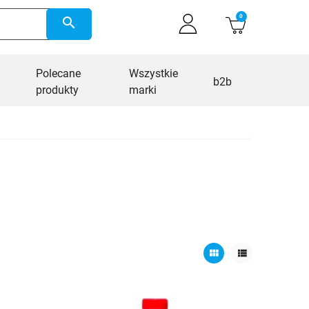
0
search
Polecane
Wszystkie
b2b
produkty
marki
view_module
view_list