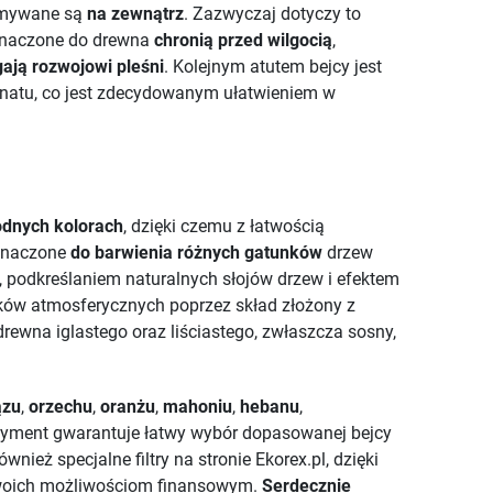
zymywane są
na zewnątrz
. Zazwyczaj dotyczy to
zeznaczone do drewna
chronią przed wilgocią
,
ają rozwojowi pleśni
. Kolejnym atutem bejcy jest
egnatu, co jest zdecydowanym ułatwieniem w
odnych kolorach
, dzięki czemu z łatwością
eznaczone
do barwienia różnych gatunków
drzew
, podkreślaniem naturalnych słojów drzew i efektem
ków atmosferycznych poprzez skład złożony z
ewna iglastego oraz liściastego, zwłaszcza sosny,
ązu
,
orzechu
,
oranżu
,
mahoniu
,
hebanu
,
rtyment gwarantuje łatwy wybór dopasowanej bejcy
nież specjalne filtry na stronie Ekorex.pl, dzięki
Twoich możliwościom finansowym.
Serdecznie