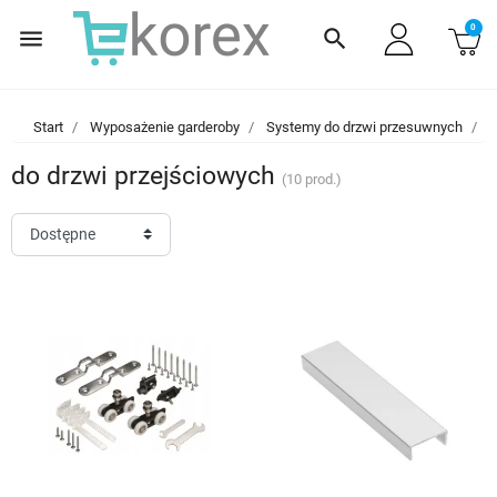
0
menu
search
Start
Wyposażenie garderoby
Systemy do drzwi przesuwnych
S
do drzwi przejściowych
(10 prod.)