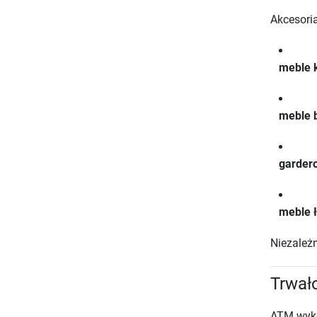
Akcesor
meble 
meble 
gardero
meble 
Niezależ
Trwał
ATM wyko