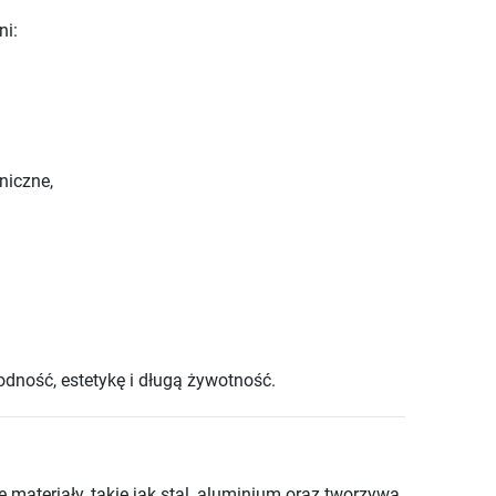
ni:
niczne,
dność, estetykę i długą żywotność.
ateriały, takie jak stal, aluminium oraz tworzywa