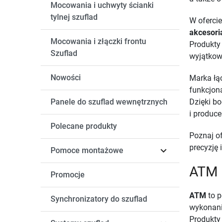
Mocowania i uchwyty ścianki
tylnej szuflad
W ofercie
akcesor
Mocowania i złączki frontu
Produkt
Szuflad
wyjątkow
Nowości
Marka łą
funkcjon
Panele do szuflad wewnętrznych
Dzięki b
i produce
Polecane produkty
Poznaj o
precyzję

Pomoce montażowe
ATM 
Promocje
ATM
to p
Synchronizatory do szuflad
wykonani
Produkty 