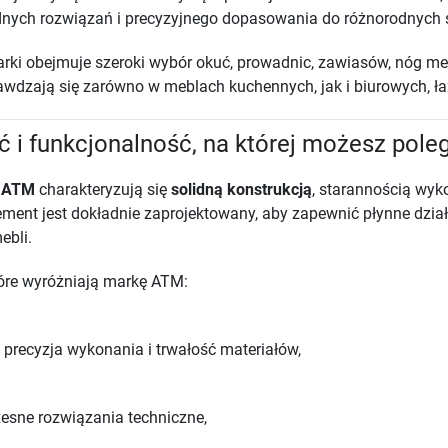
nych rozwiązań i precyzyjnego dopasowania do różnorodnych
arki obejmuje szeroki wybór okuć, prowadnic, zawiasów, nóg m
rawdzają się zarówno w meblach kuchennych, jak i biurowych, ł
ć i funkcjonalność, na której możesz pole
y
ATM
charakteryzują się
solidną konstrukcją
, starannością wyk
ement jest dokładnie zaprojektowany, aby zapewnić płynne dzia
ebli.
tóre wyróżniają markę ATM:
precyzja wykonania i trwałość materiałów,
sne rozwiązania techniczne,