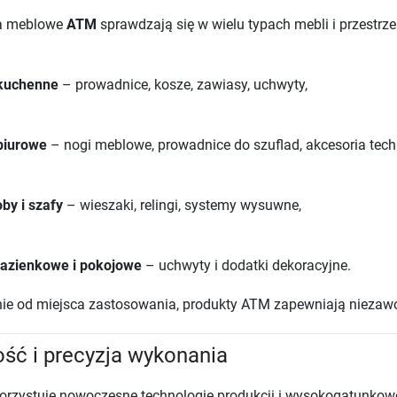
ia meblowe
ATM
sprawdzają się w wielu typach mebli i przestrze
kuchenne
– prowadnice, kosze, zawiasy, uchwyty,
biurowe
– nogi meblowe, prowadnice do szuflad, akcesoria tech
by i szafy
– wieszaki, relingi, systemy wysuwne,
łazienkowe i pokojowe
– uchwyty i dodatki dekoracyjne.
nie od miejsca zastosowania, produkty ATM zapewniają niezawo
ość i precyzja wykonania
rzystuje nowoczesne technologie produkcji i wysokogatunkowe m