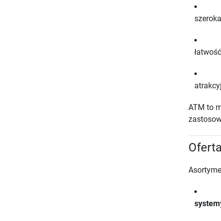
szeroka
łatwoś
atrakcy
ATM to m
zastosow
Ofert
Asortyme
system