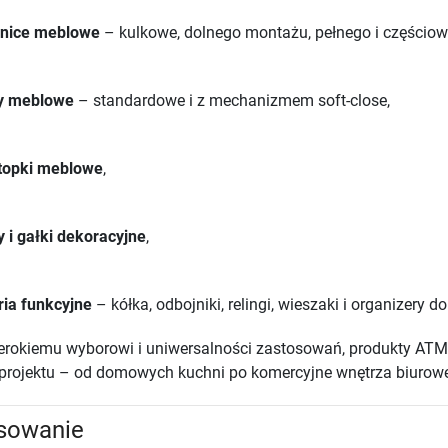
nice meblowe
– kulkowe, dolnego montażu, pełnego i częścio
y meblowe
– standardowe i z mechanizmem soft-close,
stopki meblowe
,
 i gałki dekoracyjne
,
ia funkcyjne
– kółka, odbojniki, relingi, wieszaki i organizery d
zerokiemu wyborowi i uniwersalności zastosowań, produkty A
projektu – od domowych kuchni po komercyjne wnętrza biurow
sowanie