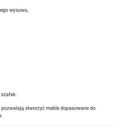
wego wysuwu,
o szafek.
TM pozwalają stworzyć meble dopasowane do
e.