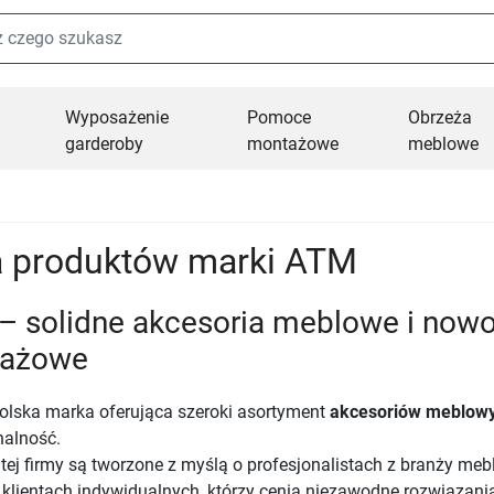
Wyposażenie
Pomoce
Obrzeża
garderoby
montażowe
meblowe
a produktów marki ATM
– solidne akcesoria meblowe i now
ażowe
olska marka oferująca szeroki asortyment
akcesoriów meblow
nalność.
tej firmy są tworzone z myślą o profesjonalistach z branży mebl
 klientach indywidualnych, którzy cenią niezawodne rozwiązani