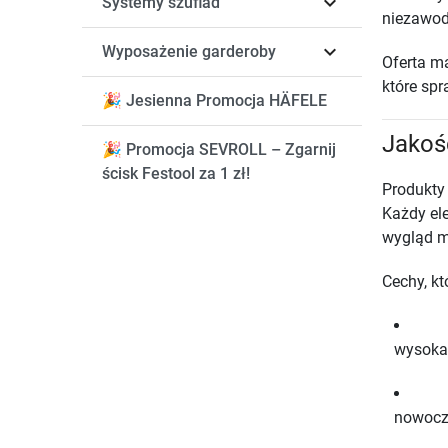

Systemy szuflad
niezawod

Wyposażenie garderoby
Oferta m
które sp
🎉 Jesienna Promocja HÄFELE
Jakoś
🎉 Promocja SEVROLL – Zgarnij
ścisk Festool za 1 zł!
Produkt
Każdy el
wygląd m
Cechy, k
wysoka 
nowocze