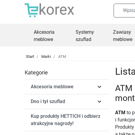
Akcesoria
Systemy
Zawiasy
meblowe
szuflad
meblowe
Start
Marki
ATM
List
Kategorie

ATM 
Akcesoria meblowe
mont

Dno i tył szuflad
ATM
to p
Kup produkty HETTICH i odbierz
i funkcjo
atrakcyjne nagrody!
Produkty 
a także o