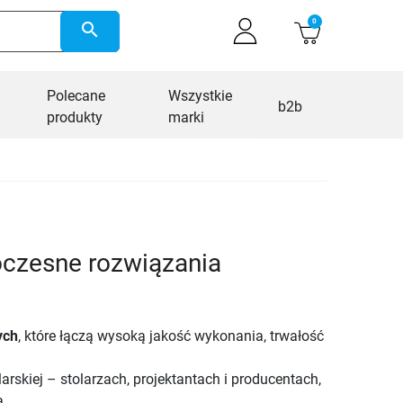
0
search
Polecane
Wszystkie
b2b
produkty
marki
oczesne rozwiązania
ych
, które łączą wysoką jakość wykonania, trwałość
arskiej – stolarzach, projektantach i producentach,
a.