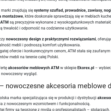
 marki znajdują się
systemy szuflad, prowadnice, zawiasy, nogi
ia montażowe
, które doskonale sprawdzają się w meblach kuche
y
ATM
są precyzyjnie wykonane z wysokogatunkowych materiałów,
ą trwałość i odporność na codzienne użytkowanie.
czy
nowoczesny design z praktycznymi rozwiązaniami
, oferuj
alność mebli i podnoszą komfort użytkowania.
ogatej ofercie i konkurencyjnym cenom, ATM stała się zaufanym 
ntów mebli na terenie całej Polski.
fertę
akcesoriów meblowych ATM
w sklepie
Ekorex.pl
– wybierz
 i nowoczesny wygląd.
– nowoczesne akcesoria meblowe 
olska marka specjalizująca się w produkcji i dystrybucji
akceso
a z nowoczesnym wzornictwem i funkcjonalnością.
tej firmy są tworzone z myślą o profesjonalistach – stolarzach,