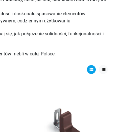
rwałość i doskonałe spasowanie elementów.
ensywnym, codziennym użytkowaniu.
aj się, jak połączenie solidności, funkcjonalności i
ntów mebli w całej Polsce.
view_module
view_list