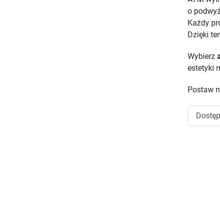
o podwyż
Każdy pro
Dzięki t
Wybierz
estetyki
Postaw na