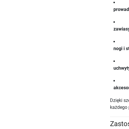
prowad
zawias
nogi i 
uchwyty
akcesor
Dzięki s
każdego 
Zasto