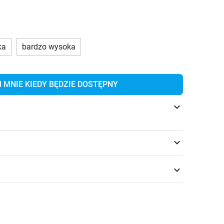
ka
bardzo wysoka
MNIE KIEDY BĘDZIE DOSTĘPNY
keyboard_arrow_down
keyboard_arrow_down
keyboard_arrow_down