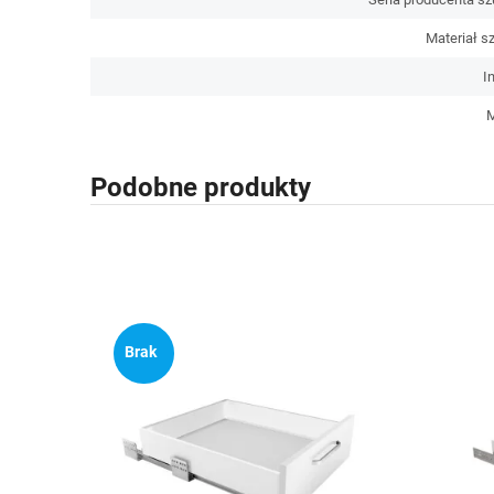
Materiał s
I
Podobne produkty
Brak