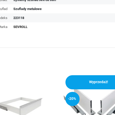
zuflad
Szuflady metalowe
ndeks
223118
Marka
SEVROLL
Wyprzedaż!
-20%