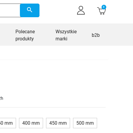
0
search
Polecane
Wszystkie
b2b
produkty
marki
2h
50 mm
400 mm
450 mm
500 mm