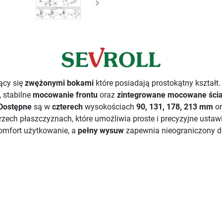
ący się
zwężonymi bokami
które posiadają prostokątny kształt
, stabilne
mocowanie frontu
oraz
zintegrowane
mocowane ścian
Dostępne
są w
czterech
wysokościach
90, 131, 178, 213 mm
o
rzech płaszczyznach, które umożliwia proste i precyzyjne ustaw
mfort użytkowanie, a
pełny wysuw
zapewnia nieograniczony d