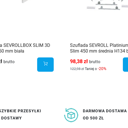
da SEVROLLBOX SLIM 3D
Szuflada SEVROLL Platiniu
50 mm biała
Slim 450 mm średnia H134 bi
223151
zł
98,38 zł
brutto
brutto
-20%
122,98 zł
Taniej o
SZYBKIE PRZESYŁKI
DARMOWA DOSTAWA
I DOSTAWY
OD 500 ZŁ