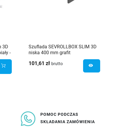
m 3D
Szuflada SEVROLLBOX SLIM 3D
Szufl
ały -
niska 400 mm grafit
średni
101,61 zł
89,00 
brutto
visibility
POMOC PODCZAS
SKŁADANIA ZAMÓWIENIA