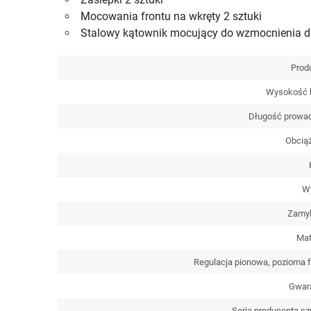
Mocowania frontu na wkręty 2 sztuki
Stalowy kątownik mocujący do wzmocnienia dn
Prod
Wysokość 
Długość prowad
Obciąż
W
Zamy
Mat
Regulacja pionowa, pozioma f
Gwar
Seria producenta sz