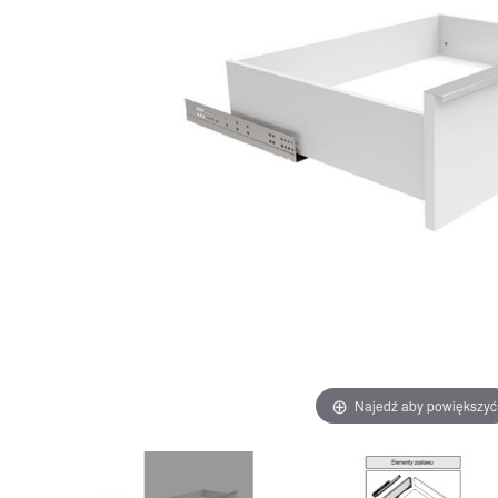
Najedź aby powiększyć