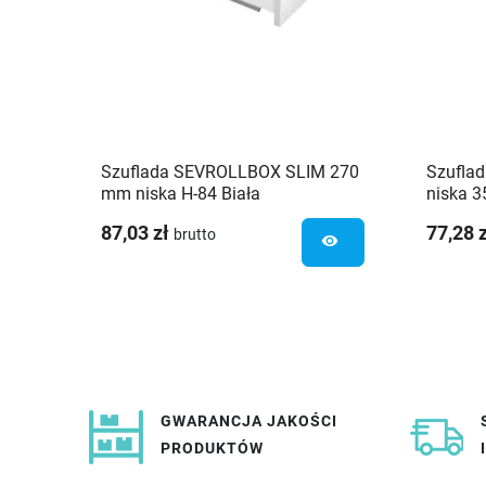
Szuflada SEVROLLBOX SLIM 270
Szufla
mm niska H-84 Biała
niska 3
87,03 zł
77,28 
brutto
visibility
GWARANCJA JAKOŚCI
PRODUKTÓW