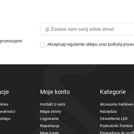
i promocjami
Akceptuję
regulamin sklepu
oraz
politykę pryw
acje
Moje konto
Kategorie
okies
Kontakt z nami
Akcesoria meblowe
ywatności
Mapa strony
Narzędzia
sklepu
Logowanie
Oświetlenie LED
Rejestracja
Podnośniki frontów
Moje konto
Prowadnice do szuf