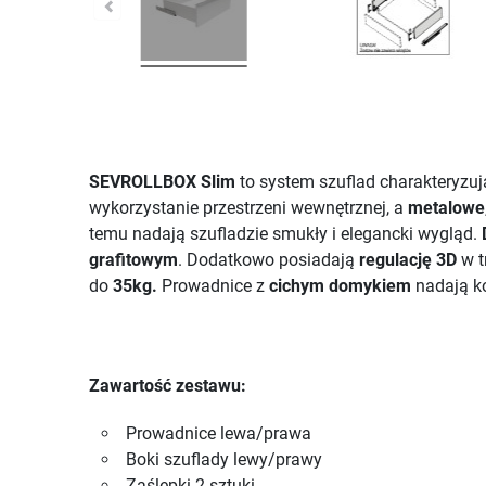
SEVROLLBOX Slim
to system szuflad charakteryzuj
wykorzystanie przestrzeni wewnętrznej, a
metalowe
temu nadają szufladzie smukły i elegancki wygląd.
grafitowym
. Dodatkowo posiadają
regulację 3D
w t
do
35kg.
Prowadnice z
cichym domykiem
nadają ko
Zawartość zestawu:
Prowadnice lewa/prawa
Boki szuflady lewy/prawy
Zaślepki 2 sztuki