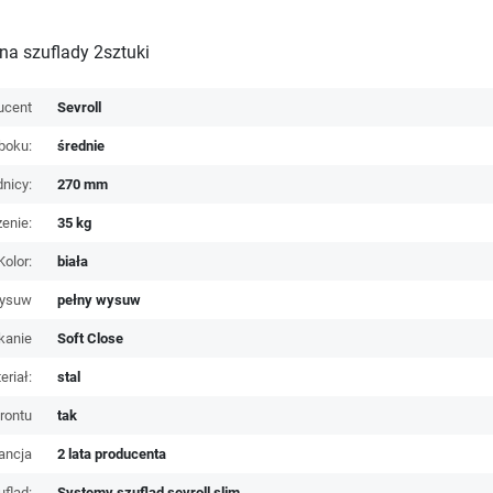
a szuflady 2sztuki
ucent
Sevroll
boku:
średnie
nicy:
270 mm
enie:
35 kg
Kolor:
biała
ysuw
pełny wysuw
kanie
Soft Close
eriał:
stal
rontu
tak
ancja
2 lata producenta
uflad:
Systemy szuflad sevroll slim