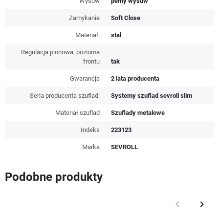
Wysuw
pełny wysuw
Zamykanie
Soft Close
Materiał:
stal
Regulacja pionowa, pozioma
frontu
tak
Gwarancja
2 lata producenta
Seria producenta szuflad:
Systemy szuflad sevroll slim
Materiał szuflad
Szuflady metalowe
Indeks
223123
Marka
SEVROLL
Podobne produkty
keyboard_arrow_left
keyboard_arrow_right
Poprzedni
Nast