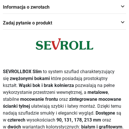
keyboard_arrow_down
Informacja o zwrotach
keyboard_arrow_down
Zadaj pytanie o produkt
SEVROLLBOX Slim
to system szuflad charakteryzujący
się
zwężonymi bokami
które posiadają prostokątny
kształt.
Wąski bok i brak kołnierza
pozwalają na pełne
wykorzystanie przestrzeni wewnętrznej, a
metalowe
,
stabilne
mocowanie frontu
oraz
zintegrowane
mocowane
ścianki tylnej
ułatwiają szybki i łatwy montaż. Dzięki temu
nadają szufladzie smukły i elegancki wygląd.
Dostępne
są
w
czterech
wysokościach
90, 131, 178, 213 mm
oraz
w
dwóch
wariantach kolorystycznych:
białym i grafitowym
.