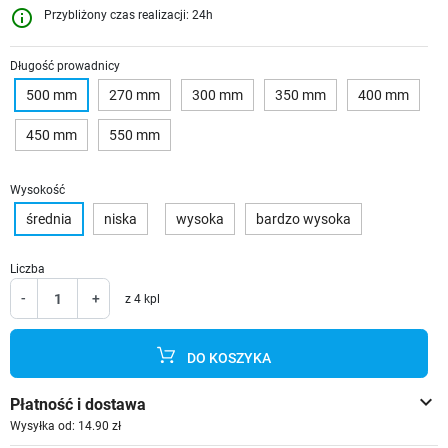
info_outline
Przybliżony czas realizacji: 24h
Długość prowadnicy
500 mm
270 mm
300 mm
350 mm
400 mm
450 mm
550 mm
Wysokość
średnia
niska
wysoka
bardzo wysoka
Liczba
-
+
z 4 kpl
DO KOSZYKA
keyboard_arrow_down
Płatność i dostawa
Wysyłka od: 14.90 zł