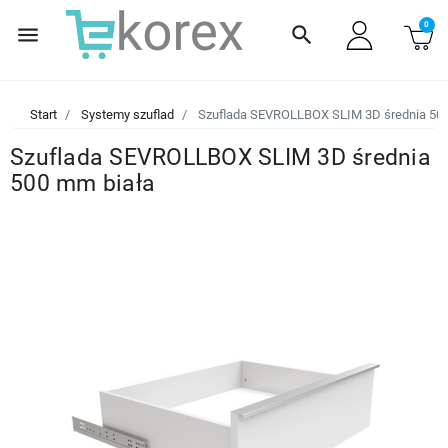
0
menu
search
Start
Systemy szuflad
Szuflada SEVROLLBOX SLIM 3D średnia 500
Szuflada SEVROLLBOX SLIM 3D średnia
500 mm biała