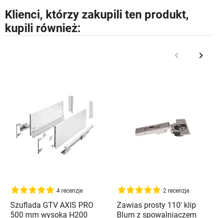
Klienci, którzy zakupili ten produkt,
kupili również:
keyboard_arrow_left
keyboard_arrow_right
Poprzedni
Nast
4 recenzje
2 recenzje
Szuflada GTV AXIS PRO
Zawias prosty 110' klip
500 mm wysoka H200
Blum z spowalniaczem