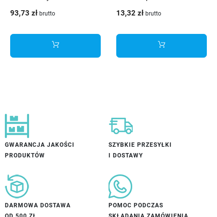
biały - PB-AXISPRO-
blumotion
93,73 zł
13,32 zł
brutto
brutto
KPL500D1
GWARANCJA JAKOŚCI
SZYBKIE PRZESYŁKI
PRODUKTÓW
I DOSTAWY
DARMOWA DOSTAWA
POMOC PODCZAS
OD 500 ZŁ
SKŁADANIA ZAMÓWIENIA