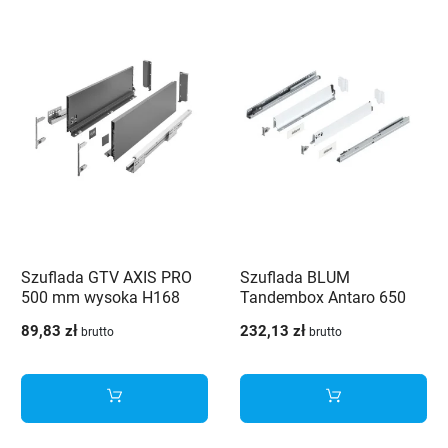
Szuflada GTV AXIS PRO
Szuflada BLUM
500 mm wysoka H168
Tandembox Antaro 650
antracyt - PB-AXISPRO-
mm niska H-84 Biała 65kg
89,83 zł
232,13 zł
brutto
brutto
KPL500C