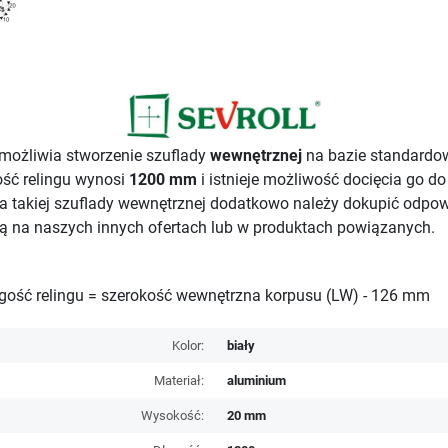
umożliwia stworzenie szuflady
wewnętrznej
na bazie standardowe
ość relingu wynosi
1200 mm
i istnieje możliwość docięcia go d
ia takiej szuflady wewnętrznej dodatkowo należy dokupić odpo
są na naszych innych ofertach lub w produktach powiązanych.
ługość relingu = szerokość wewnętrzna korpusu (LW) - 126 mm
Kolor:
biały
Materiał:
aluminium
Wysokość:
20 mm