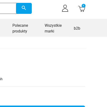
0
search
Polecane
Wszystkie
b2b
produkty
marki
4h