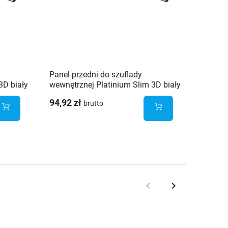
Panel przedni do szuflady
3D biały
wewnętrznej Platinium Slim 3D biały
i
1200mm dla wysokości H134mm
94,92 zł
brutto
keyboard_arrow_left
keyboard_arrow_right
Poprzedni
Następny