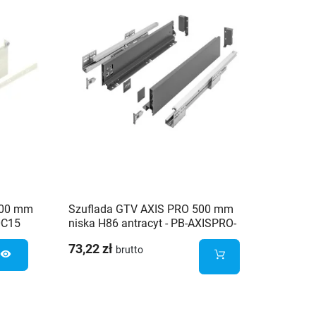
400 mm
Szuflada GTV AXIS PRO 500 mm
Szufla
0C15
niska H86 antracyt - PB-AXISPRO-
wysoka
KPL500A
AXISP
73,22 zł
104,89
brutto
visibility