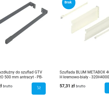
Brak
wzdłużny do szuflad GTV
Szuflada BLUM METABOX 
O 500 mm antracyt - PB-
H kremowo-biały - 320H400
RO-RELKW500
zł
57,31 zł
brutto
brutto