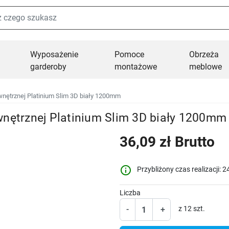
Wyposażenie
Pomoce
Obrzeża
garderoby
montażowe
meblowe
wnętrznej Platinium Slim 3D biały 1200mm
wnętrznej Platinium Slim 3D biały 1200mm
36,09 zł Brutto
info_outline
Przybliżony czas realizacji: 2
Liczba
-
+
z 12 szt.