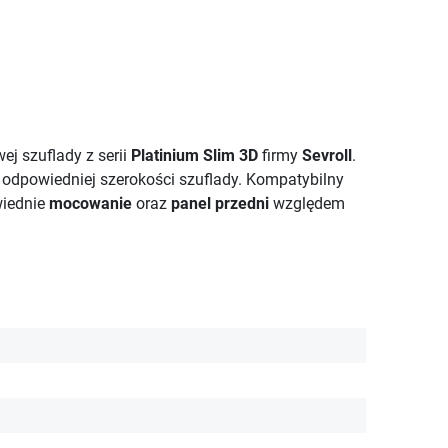
j szuflady z serii
Platinium Slim 3D
firmy
Sevroll
.
o odpowiedniej szerokości szuflady. Kompatybilny
wiednie
mocowanie
oraz
panel przedni
względem