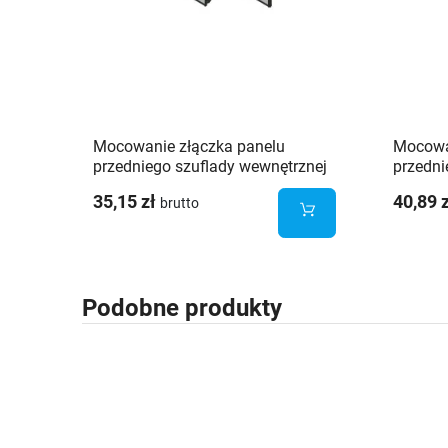
Mocowanie złączka panelu
Mocowa
przedniego szuflady wewnętrznej
przedni
Platinium 3D Slim średnia H134
Platin
35,15 zł
40,89 
brutto
biała
biała
Podobne produkty