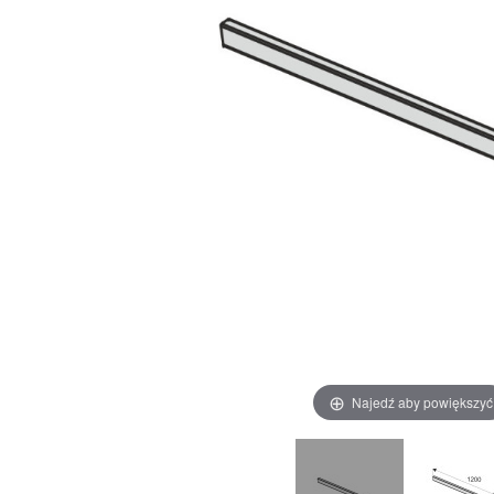
Najedź aby powiększyć