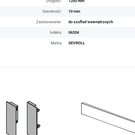
Długość:
1200 mm
Szerokość:
10 mm
Zastosowanie:
do szuflad wewnętrznych
Indeks
06204
Marka
SEVROLL