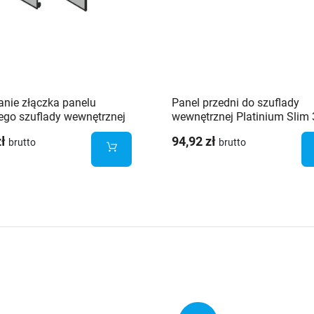
nie złączka panelu
Panel przedni do szuflady
ego szuflady wewnętrznej
wewnętrznej Platinium Slim 
ium 3D Slim wysoka H181
1200mm dla wysokości H96 
zł
94,92 zł
brutto
brutto
H181mm