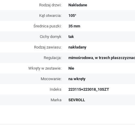
Rodzaj drzwi:
Nakładane
Kąt otwarcia:
105°
Średnica puszki:
35 mm
Cichy domyk
tak
Rodzaj zawiasu:
nakładany
Regulacja:
mimośrodowa, w trzech płaszczyzna
Wkręty w zestawie:
Nie
Mocowanie:
na wkręty
Indeks
223115+223018_10SZT
Marka
SEVROLL