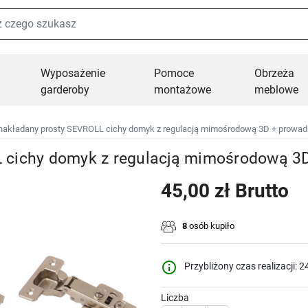
Wyposażenie
Pomoce
Obrzeża
garderoby
montażowe
meblowe
akładany prosty SEVROLL cichy domyk z regulacją mimośrodową 3D + prowadni
cichy domyk z regulacją mimośrodową 3D 
45,00 zł Brutto
8
osób kupiło
info_outline
Przybliżony czas realizacji: 2
Liczba