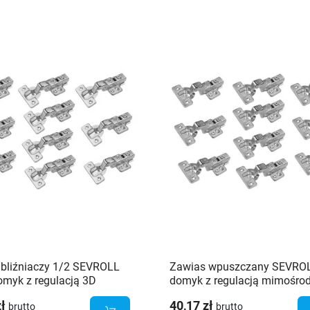
 bliźniaczy 1/2 SEVROLL
Zawias wpuszczany SEVROL
omyk z regulacją 3D
domyk z regulacją mimośro
dową + prowadnik - 10 szt.
3D + prowadnik - 10 szt.
zł
40,17 zł
brutto
brutto