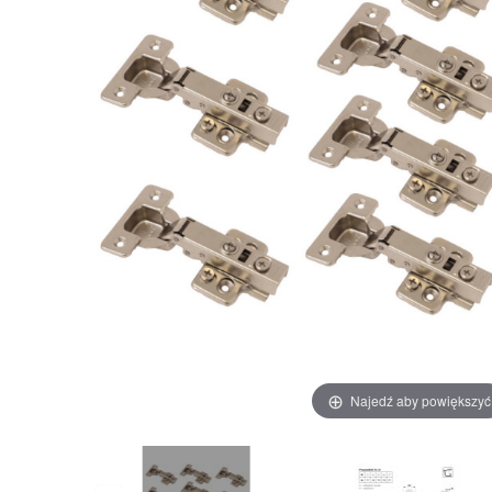
Najedź aby powiększyć