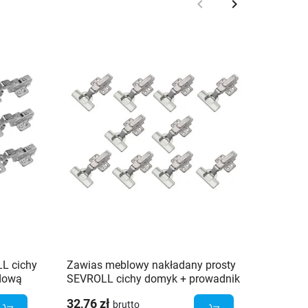
keyboard_arrow_left
keyboard_arrow_right
Poprzedni
Następny
L cichy
Zawias meblowy nakładany prosty
Zawias
dową
SEVROLL cichy domyk + prowadnik
cichy 
na 4 otwory - 10 szt.
mimośr
32,76 zł
8,75 z
brutto
szt.