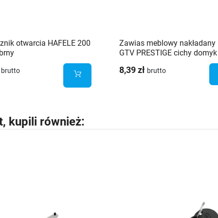
znik otwarcia HAFELE 200
Zawias meblowy nakładany 
brny
GTV PRESTIGE cichy domyk
prowadnik euro - 2 szt.
8,39 zł
brutto
brutto
t, kupili również: