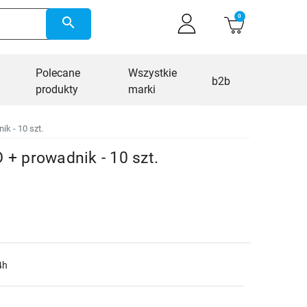
0
search
Polecane
Wszystkie
b2b
produkty
marki
k - 10 szt.
+ prowadnik - 10 szt.
4h