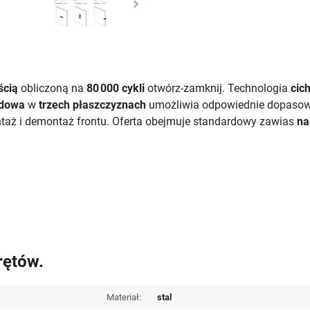
ścią
obliczoną na
80 000 cykli
otwórz-zamknij. Technologia
cic
dowa
w
trzech płaszczyznach
umożliwia odpowiednie dopasow
aż i demontaż frontu. Oferta obejmuje standardowy zawias
na
rętów.
Materiał:
stal