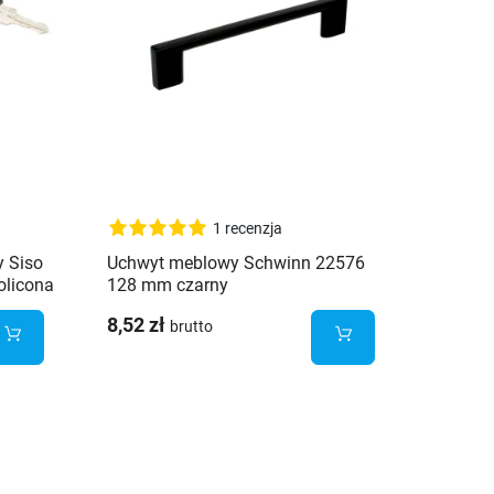
1 recenzja
 Siso
Uchwyt meblowy Schwinn 22576
Zawias
olicona
128 mm czarny
SEVROL
mimośr
8,52 zł
8,87 z
brutto
szt.