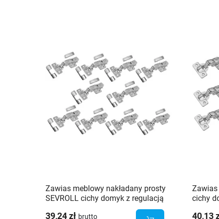
Zawias meblowy nakładany prosty
Zawias
SEVROLL cichy domyk z regulacją
cichy d
mimośrodową 3D + prowadnik - 10
mimośro
39,24 zł
40,13 
brutto
szt.