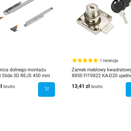
1 recenzja
nica dolnego montażu
Zamek meblowy kwadratowy
t Slide 3D REJS 450 mm
X850 FI19X22 KA-D20 ujedn
wysuw 30kg
kombinacja 14.01.065-5
zł
13,41 zł
brutto
brutto