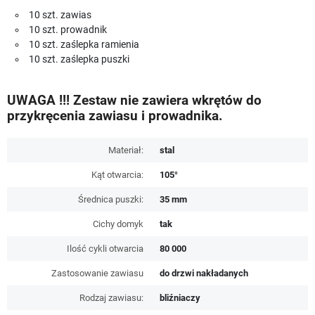
10 szt. zawias
10 szt. prowadnik
10 szt. zaślepka ramienia
10 szt. zaślepka puszki
UWAGA !!! Zestaw nie zawiera wkrętów do
przykręcenia zawiasu i prowadnika.
Materiał:
stal
Kąt otwarcia:
105°
Średnica puszki:
35 mm
Cichy domyk
tak
Ilość cykli otwarcia
80 000
Zastosowanie zawiasu
do drzwi nakładanych
Rodzaj zawiasu:
bliźniaczy