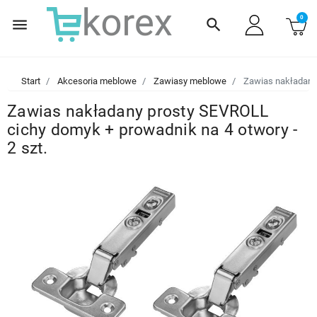
0
menu
search
Start
Akcesoria meblowe
Zawiasy meblowe
Zawias nakładany 
Zawias nakładany prosty SEVROLL
cichy domyk + prowadnik na 4 otwory -
2 szt.