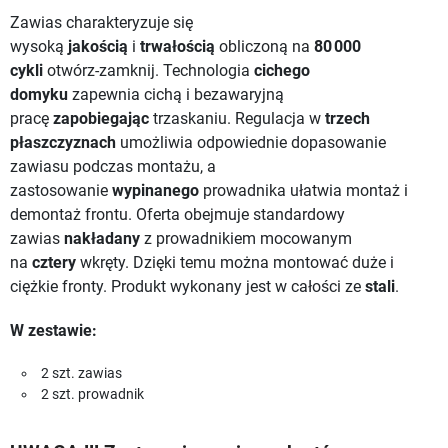
Zawias charakteryzuje się
wysoką
jakością
i
trwałością
obliczoną na
80 000
cykli
otwórz-zamknij. Technologia
cichego
domyku
zapewnia cichą i bezawaryjną
pracę
zapobiegając
trzaskaniu. Regulacja w
trzech
płaszczyznach
umożliwia odpowiednie dopasowanie
zawiasu podczas montażu, a
zastosowanie
wypinanego
prowadnika ułatwia montaż i
demontaż frontu. Oferta obejmuje standardowy
zawias
nakładany
z prowadnikiem mocowanym
na
cztery
wkręty. Dzięki temu można montować duże i
ciężkie fronty. Produkt wykonany jest w całości ze
stali
.
W zestawie:
2 szt. zawias
2 szt. prowadnik