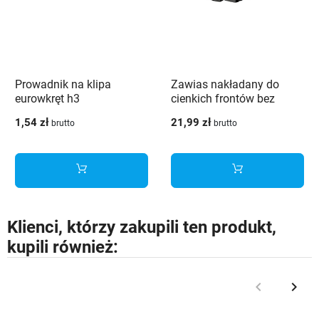
Prowadnik na klipa
Zawias nakładany do
eurowkręt h3
cienkich frontów bez
sprężyny SENSYS 8676
1,54 zł
21,99 zł
brutto
brutto
HETTICH czarny 110°
push to open
Klienci, którzy zakupili ten produkt,
kupili również:
keyboard_arrow_left
keyboard_arrow_right
Poprzedni
Nast