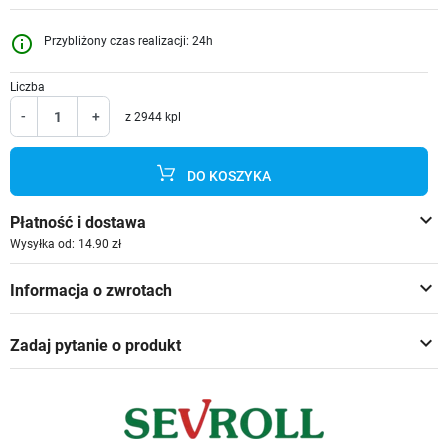
info_outline
Przybliżony czas realizacji: 24h
Liczba
-
+
z 2944 kpl
DO KOSZYKA
keyboard_arrow_down
Płatność i dostawa
Wysyłka od: 14.90 zł
keyboard_arrow_down
Informacja o zwrotach
keyboard_arrow_down
Zadaj pytanie o produkt