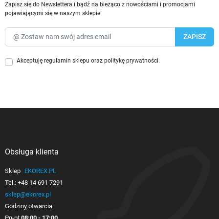
Zapisz się do Newslettera i bądź na bieżąco z nowościami i promocjami
pojawiającymi się w naszym sklepie!
Akceptuję
regulamin sklepu
oraz
politykę prywatności
.
Obsługa klienta

Sklep
EKOREX.PL
Tel.:
+48 14 691 7291
sklep@ekorex.pl
Godziny otwarcia
Pn-pt
08:00 - 17:00