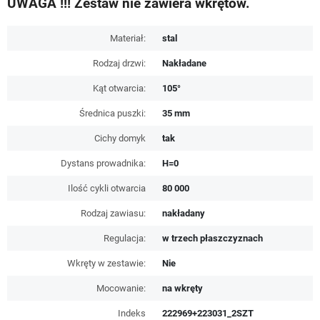
UWAGA !!! Zestaw nie zawiera wkrętów.
Materiał:
stal
Rodzaj drzwi:
Nakładane
Kąt otwarcia:
105°
Średnica puszki:
35 mm
Cichy domyk
tak
Dystans prowadnika:
H=0
Ilość cykli otwarcia
80 000
Rodzaj zawiasu:
nakładany
Regulacja:
w trzech płaszczyznach
Wkręty w zestawie:
Nie
Mocowanie:
na wkręty
Indeks
222969+223031_2SZT