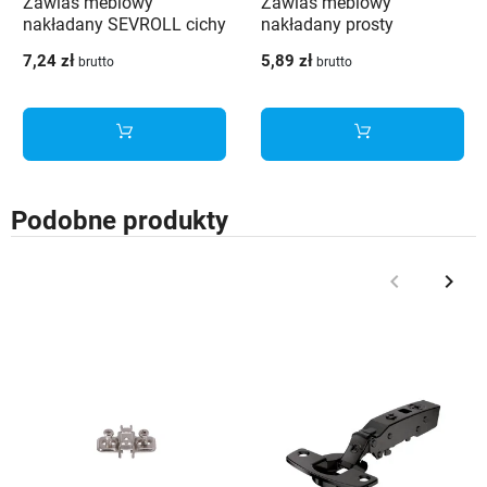
Zawias meblowy
Zawias meblowy
nakładany SEVROLL cichy
nakładany prosty
domyk z regulacją
SEVROLL cichy domyk +
7,24 zł
5,89 zł
brutto
brutto
mimośrodową 3D +
prowadnik na 4 otwory - 2
prowadnik - 2 szt.
szt.
Podobne produkty
keyboard_arrow_left
keyboard_arrow_right
Poprzedni
Nast