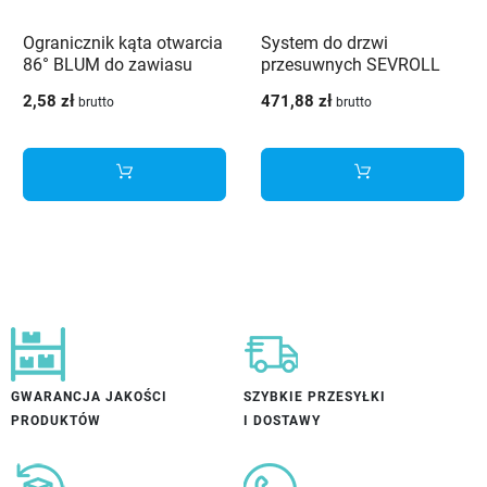
Ogranicznik kąta otwarcia
System do drzwi
86° BLUM do zawiasu
przesuwnych SEVROLL
110° 70T3553
ALFA II 16/18 mm jasny
2,58 zł
471,88 zł
brutto
brutto
brąz 1,70m 2-drzwiowy
GWARANCJA JAKOŚCI
SZYBKIE PRZESYŁKI
PRODUKTÓW
I DOSTAWY