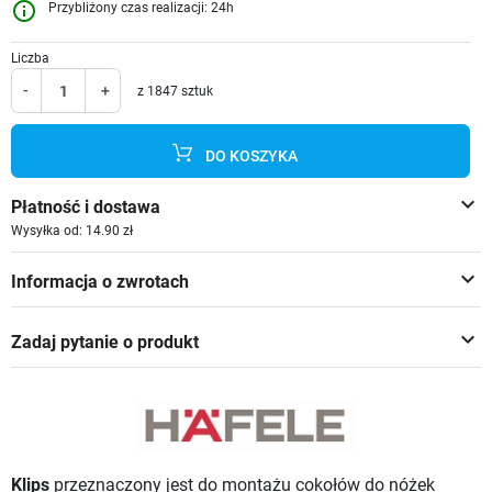
info_outline
Przybliżony czas realizacji: 24h
Liczba
-
+
z 1847 sztuk
DO KOSZYKA
keyboard_arrow_down
Płatność i dostawa
Wysyłka od: 14.90 zł
keyboard_arrow_down
Informacja o zwrotach
keyboard_arrow_down
Zadaj pytanie o produkt
Klips
przeznaczony jest do montażu cokołów do nóżek