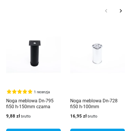
keyboard_arrow_left
keyboard_arrow_right
Poprzedni
Nast
1 recenzja
Noga meblowa Dn-795
Noga meblowa Dn-728
fi50 h-150mm czarna
fi50 h-100mm
aluminium/chrom
9,88 zł
16,95 zł
brutto
brutto