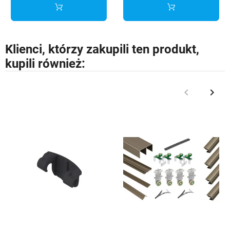
Klienci, którzy zakupili ten produkt,
kupili również:
keyboard_arrow_left
keyboard_arrow_right
Poprzedni
Nast