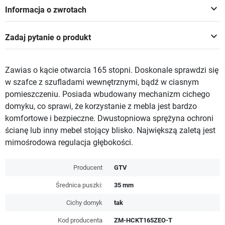
keyboard_arrow_down
Informacja o zwrotach
keyboard_arrow_down
Zadaj pytanie o produkt
Zawias o kącie otwarcia 165 stopni. Doskonale sprawdzi się
w szafce z szufladami wewnętrznymi, bądź w ciasnym
pomieszczeniu. Posiada wbudowany mechanizm cichego
domyku, co sprawi, że korzystanie z mebla jest bardzo
komfortowe i bezpieczne. Dwustopniowa sprężyna ochroni
ścianę lub inny mebel stojący blisko. Największą zaletą jest
mimośrodowa regulacja głębokości.
Producent
GTV
Średnica puszki:
35 mm
Cichy domyk
tak
Kod producenta
ZM-HCKT165ZEO-T