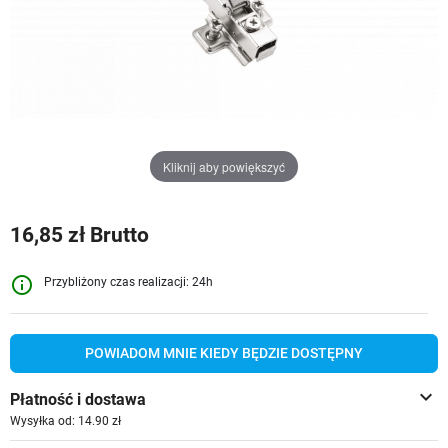
Kliknij aby powiększyć
16,85 zł Brutto
info_outline
Przybliżony czas realizacji: 24h
POWIADOM MNIE KIEDY BĘDZIE DOSTĘPNY
keyboard_arrow_down
Płatność i dostawa
Wysyłka od: 14.90 zł