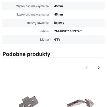
Wysokość maksymalna
45mm
Szerokość maksymalna
45mm
Rodzaj zawiasu:
kątowy
Indeks
ZM-HCKT165ZEO-T
Marka
GTV
Podobne produkty
keyboard_arrow_left
keyboard_arrow_right
Poprzedni
Nast