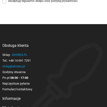
Akceptuję
regulamin sklepu
oraz
politykę prywatności
.
Obsługa klienta

Sklep
EKOREX.PL
Tel.:
+48 14 691 7291
sklep@ekorex.pl
Godziny otwarcia
Pn-pt
08:00 - 17:00
Najczęstsze pytania
Formularz kontaktowy
Informacje
