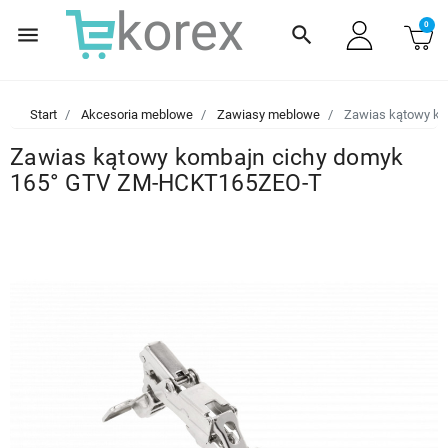
0
menu
search
Start
Akcesoria meblowe
Zawiasy meblowe
Zawias kątowy k
Zawias kątowy kombajn cichy domyk
165° GTV ZM-HCKT165ZEO-T