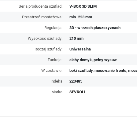
Seria producenta szuflad:
V-BOX 3D SLIM
Przestrzeń montażowa:
min. 223 mm
Regulacja:
3D - w trzech płaszczyznach
Wysokość szuflady:
210 mm
Rodzaj szuflady:
uniwersalna
Funkcje:
cichy domyk, pełny wysuw
W zestawie:
boki szuflady, mocowanie frontu, moco
Indeks
223485
Marka
SEVROLL