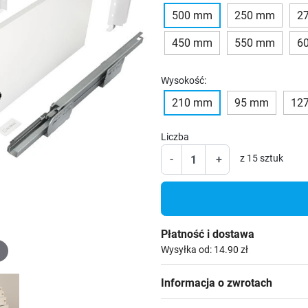
500 mm
250 mm
2
450 mm
550 mm
6
Wysokość:
210 mm
95 mm
12
Liczba
-
+
z 15 sztuk
Płatność i dostawa
Wysyłka od: 14.90 zł
Informacja o zwrotach