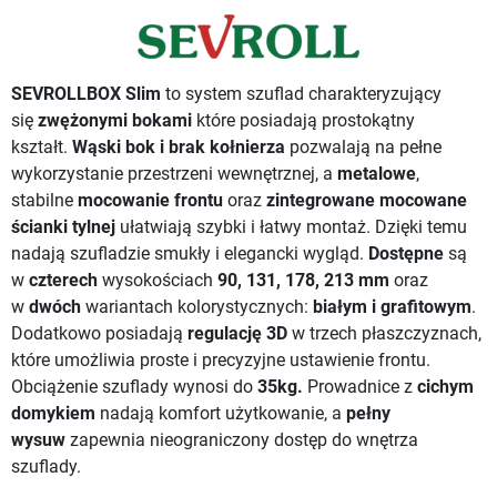
SEVROLLBOX Slim
to system szuflad charakteryzujący
się
zwężonymi bokami
które posiadają prostokątny
kształt.
Wąski bok i brak kołnierza
pozwalają na pełne
wykorzystanie przestrzeni wewnętrznej, a
metalowe
,
stabilne
mocowanie frontu
oraz
zintegrowane
mocowane
ścianki tylnej
ułatwiają szybki i łatwy montaż. Dzięki temu
nadają szufladzie smukły i elegancki wygląd.
Dostępne
są
w
czterech
wysokościach
90, 131, 178, 213 mm
oraz
w
dwóch
wariantach kolorystycznych:
białym i grafitowym
.
Dodatkowo posiadają
regulację 3D
w trzech płaszczyznach,
które umożliwia proste i precyzyjne ustawienie frontu.
Obciążenie szuflady wynosi do
35kg.
Prowadnice z
cichym
domykiem
nadają komfort użytkowanie, a
pełny
wysuw
zapewnia nieograniczony dostęp do wnętrza
szuflady.