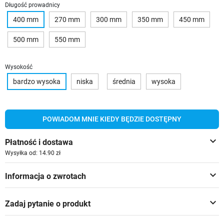
Długość prowadnicy
400 mm
270 mm
300 mm
350 mm
450 mm
500 mm
550 mm
Wysokość
bardzo wysoka
niska
średnia
wysoka
POWIADOM MNIE KIEDY BĘDZIE DOSTĘPNY
keyboard_arrow_down
Płatność i dostawa
Wysyłka od: 14.90 zł
keyboard_arrow_down
Informacja o zwrotach
keyboard_arrow_down
Zadaj pytanie o produkt