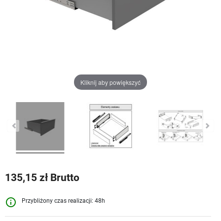
Kliknij aby powiększyć
135,15 zł Brutto
info_outline
Przybliżony czas realizacji: 48h