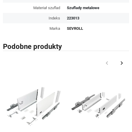
Materiał szuflad
Szuflady metalowe
Indeks
223013
Marka
SEVROLL
Podobne produkty
keyboard_arrow_left
keyboard_arrow_right
Poprzedni
Nast