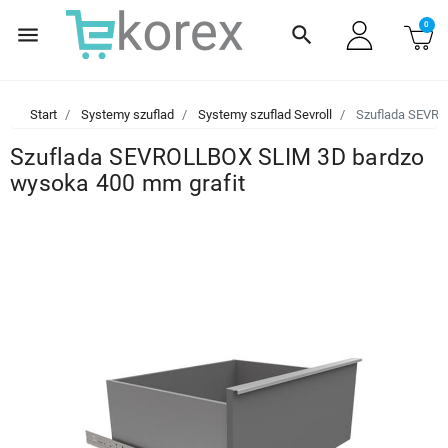
0
menu
search
Start
Systemy szuflad
Systemy szuflad Sevroll
Szuflada SEVRO
Szuflada SEVROLLBOX SLIM 3D bardzo
wysoka 400 mm grafit