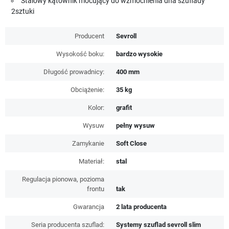
Stalowy kątownik mocujący do wzmocnienia dna szuflady
2sztuki
Producent
Sevroll
Wysokość boku:
bardzo wysokie
Długość prowadnicy:
400 mm
Obciążenie:
35 kg
Kolor:
grafit
Wysuw
pełny wysuw
Zamykanie
Soft Close
Materiał:
stal
Regulacja pionowa, pozioma
frontu
tak
Gwarancja
2 lata producenta
Seria producenta szuflad:
Systemy szuflad sevroll slim