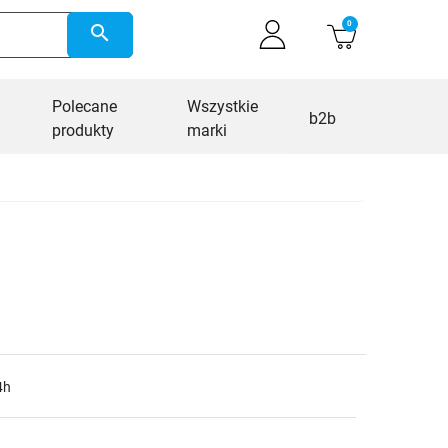
0
search
Polecane
Wszystkie
b2b
produkty
marki
4h