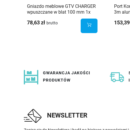
Gniazdo meblowe GTV CHARGER
Port Ko
wpuszczane w blat 100 mm 1x
3m alu
gniazdo french 2x USB
78,63 zł
153,39
brutto
GWARANCJA JAKOŚCI
PRODUKTÓW
NEWSLETTER