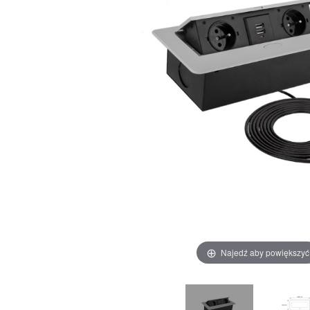
Najedź aby powiększyć