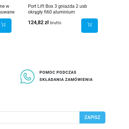
ne w
Port Lift Box 3 gniazda 2 usb
Gniazd
ysuwane
okrągły fi60 aluminium
regulac
124,82 zł
55,09 
brutto
POMOC PODCZAS
SKŁADANIA ZAMÓWIENIA