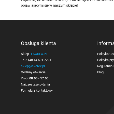
Zapisz się do Newslettera i bądź na bieżąco z nowościami 
pojawiającymi się w naszym sklepie!
Obsługa klienta
Inform
Sklep
EKOREX.PL
Polityka Co
Tel.:
+48 14 691 7291
Polityka pr
sklep@ekorex.pl
Regulamin 
Godziny otwarcia
Blog
Pn-pt
08:00 - 17:00
Najczęstsze pytania
Formularz kontaktowy