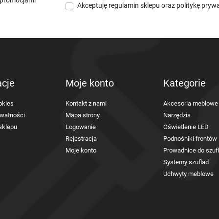
i promocjami
Akceptuję
regulamin sklepu
oraz
politykę pryw
acje
Moje konto
Kategorie
okies
Kontakt z nami
Akcesoria meblowe
ywatności
Mapa strony
Narzędzia
sklepu
Logowanie
Oświetlenie LED
Rejestracja
Podnośniki frontów
Moje konto
Prowadnice do szuf
Systemy szuflad
Uchwyty meblowe