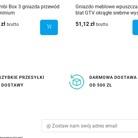
mbi Box 3 gniazda przewód
Gniazdo meblowe wpuszcza
minium
blat GTV okrągłe srebrne w
60 mm 3x gniazdo french
 zł
51,12 zł
brutto
brutto
SZYBKIE PRZESYŁKI
DARMOWA DOSTAWA
I DOSTAWY
OD 500 ZŁ