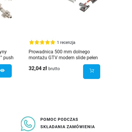
1 recenzja
yny
Prowadnica 500 mm dolnego
Przepu
° push
montażu GTV modern slide pełen
350 cz
w 10
wysuw regulacja 3D
32,04 zł
7,98 z
brutto
visibility
POMOC PODCZAS
SKŁADANIA ZAMÓWIENIA