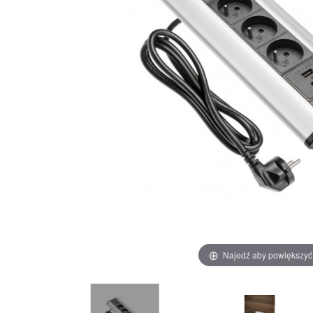
Najedź aby powiększyć