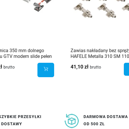
nica 350 mm dolnego
Zawias nakładany bez spręż
 GTV modern slide pełen
HAFELE Metalla 310 SM 110
regulacja 3D
to open + prowadnik - zesta
zł
41,10 zł
brutto
brutto
sztuk
SZYBKIE PRZESYŁKI
DARMOWA DOSTAWA
I DOSTAWY
OD 500 ZŁ