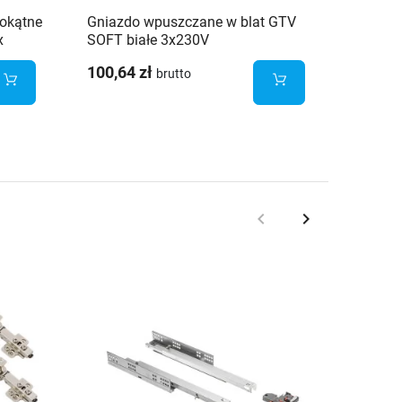
okątne
Gniazdo wpuszczane w blat GTV
Gniazd
x
SOFT białe 3x230V
wpuszc
gniazd
100,64 zł
151,75
brutto
keyboard_arrow_left
keyboard_arrow_right
Poprzedni
Następny
Brak