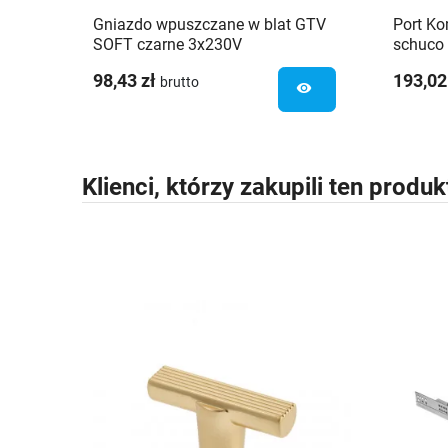
Gniazdo wpuszczane w blat GTV
Port Ko
SOFT czarne 3x230V
schuco
98,43 zł
193,02
brutto
visibility
Klienci, którzy zakupili ten produk