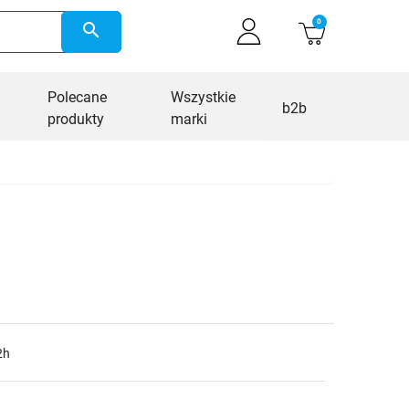
0
search
Polecane
Wszystkie
b2b
produkty
marki
2h