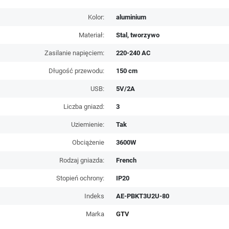
Kolor:
aluminium
Materiał:
Stal, tworzywo
Zasilanie napięciem:
220-240 AC
Długość przewodu:
150 cm
USB:
5V/2A
Liczba gniazd:
3
Uziemienie:
Tak
Obciążenie
3600W
Rodzaj gniazda:
French
Stopień ochrony:
IP20
Indeks
AE-PBKT3U2U-80
Marka
GTV