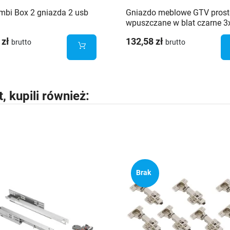
mbi Box 2 gniazda 2 usb
Gniazdo meblowe GTV prost
wpuszczane w blat czarne 3
gniazdo french
 zł
132,58 zł
brutto
brutto
t, kupili również:
Brak