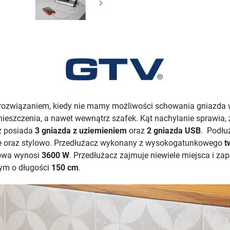
 rozwiązaniem, kiedy nie mamy możliwości schowania gniazda 
zczenia, a nawet wewnątrz szafek. Kąt nachylanie sprawia, że
z posiada
3 gniazda
z uziemieniem
oraz
2 gniazda USB
. Podłu
ie oraz stylowo. Przedłużacz wykonany z wysokogatunkowego
t
iowa wynosi
3600 W
. Przedłużacz zajmuje niewiele miejsca i za
cym o długości
150 cm
.