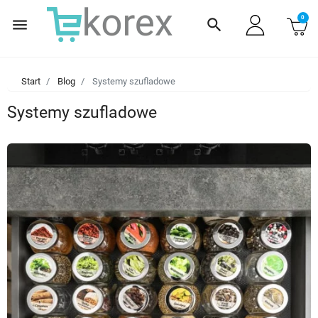
0
menu
search
Start
Blog
Systemy szufladowe
Systemy szufladowe