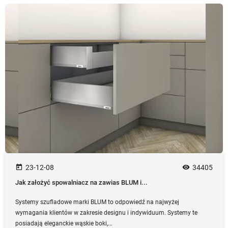
today
23-12-08
remove_red_eye
34405
Jak założyć spowalniacz na zawias BLUM i...
Systemy szufladowe marki BLUM to odpowiedź na najwyżej
wymagania klientów w zakresie designu i indywiduum. Systemy te
posiadają eleganckie wąskie boki,...