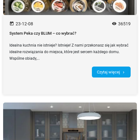
today
23-12-08
remove_red_eye
36519
System Peka czy BLUM – co wybrać?
Idealna kuchnia nie istnieje? Istnieje! Z nami przekonasz się jak wybrać
idealne rozwiązania do miejsca, które jest sercem każdego domu.
Wspólne obiady,...
Czytaj więcej
chevron_right