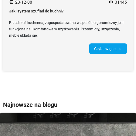
today
23-12-08
remove_red_eye
31445
Jaki system szuflad do kuchni?
Przestrzeń kuchenna, zagospodarowana w sposób ergonomiczny jest
funkcjonalna i komfortowa w użytkowaniu. Przedmioty, urządzenia,
meble układa się...
Czytaj więcej
chevron_right
Najnowsze na blogu