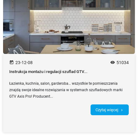
today
23-12-08
remove_red_eye
51034
Instrukcja montażu i regulacji szuflad GTV...
Łazienka, kuchnia, salon, garderoba… wszystkie te pomieszczenia
znajdą swoje idealne rozwiązania w systemach szufladowych marki
GTV Axis Pro! Producent...
Czytaj więcej
chevron_right