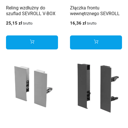
Reling wzdłużny do
Złączka frontu
szuflad SEVROLL V-BOX
wewnętrznego SEVROLL
3D SLIM 450 mm biały
V-BOX 3D SLIM niska
25,15 zł
16,36 zł
brutto
brutto
H95 biała