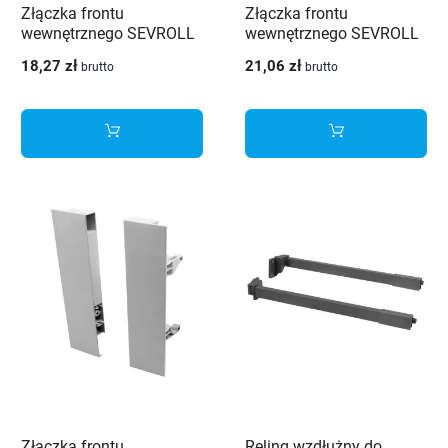
Złączka frontu
Złączka frontu
wewnętrznego SEVROLL
wewnętrznego SEVROLL
V-BOX 3D SLIM średnia
V-BOX 3D SLIM wysoka
18,27 zł
21,06 zł
brutto
brutto
H127 biała
H210 grafit
Złączka frontu
Reling wzdłużny do