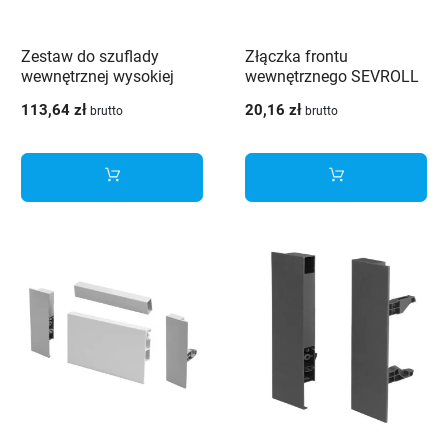
Zestaw do szuflady
Złączka frontu
wewnętrznej wysokiej
wewnętrznego SEVROLL
H210 SEVROLL V-BOX
V-BOX 3D SLIM wysoka
113,64 zł
20,16 zł
brutto
brutto
3D SLIM biały
H178 biała