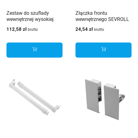
Zestaw do szuflady
Złączka frontu
wewnętrznej wysokiej
wewnętrznego SEVROLL
H178 SEVROLL V-BOX
V-BOX 3D SLIM wysoka
112,58 zł
24,54 zł
brutto
brutto
3D SLIM biały
H178 grafit