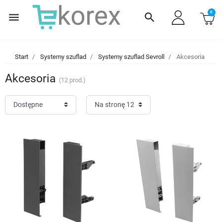
0
menu
search
Start
Systemy szuflad
Systemy szuflad Sevroll
Akcesoria
Akcesoria
(12 prod.)