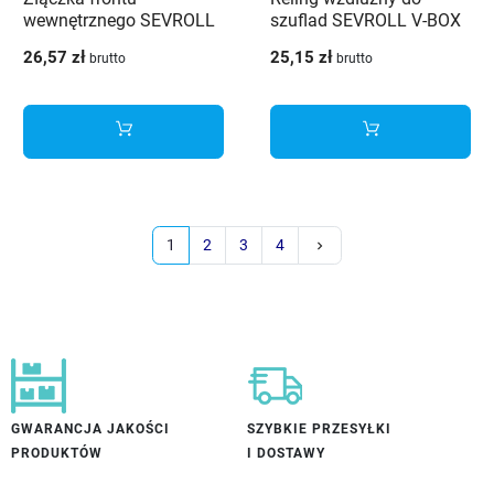
wewnętrznego SEVROLL
szuflad SEVROLL V-BOX
V-BOX 3D SLIM wysoka
3D SLIM 450 mm grafit
26,57 zł
25,15 zł
brutto
brutto
H238 biała
Następny
1
2
3
4
keyboard_arrow_right
GWARANCJA JAKOŚCI
SZYBKIE PRZESYŁKI
PRODUKTÓW
I DOSTAWY