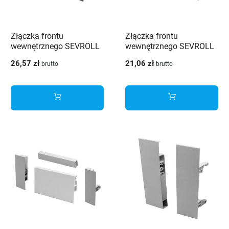
Złączka frontu
Złączka frontu
wewnętrznego SEVROLL
wewnętrznego SEVROLL
V-BOX 3D SLIM wysoka
V-BOX 3D SLIM wysoka
26,57 zł
21,06 zł
brutto
brutto
H238 grafit
H210 biała