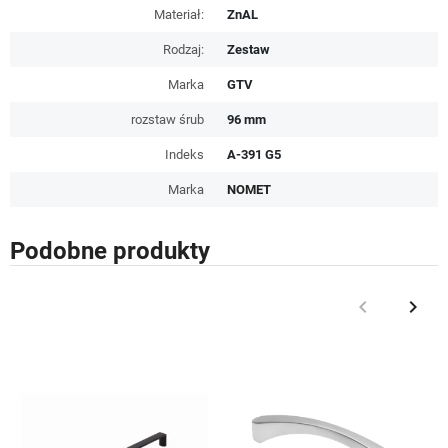
Materiał:
ZnAL
Rodzaj:
Zestaw
Marka
GTV
rozstaw śrub
96 mm
Indeks
A-391 G5
Marka
NOMET
Podobne produkty
keyboard_arrow_left
keyboard_arrow_right
Poprzedni
Nast