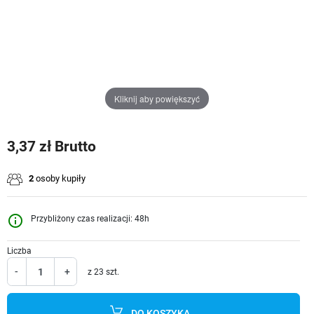
Kliknij aby powiększyć
3,37 zł Brutto
2
osoby kupiły
info_outline
Przybliżony czas realizacji: 48h
Liczba
-
+
z 23 szt.
DO KOSZYKA