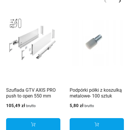
keyboard_arrow_left
keyboard_arrow_right
Poprzedni
Nast
Szuflada GTV AXIS PRO
Podpórki półki z koszulką
push to open 550 mm
metalowe- 100 sztuk
wysoka H168 biały - PB-
105,49 zł
5,80 zł
brutto
brutto
AXISPRO-P2O-KPL550C1