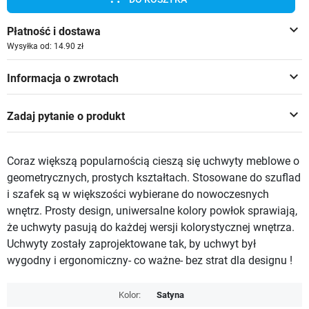
keyboard_arrow_down
Płatność i dostawa
Wysyłka od: 14.90 zł
keyboard_arrow_down
Informacja o zwrotach
keyboard_arrow_down
Zadaj pytanie o produkt
Coraz większą popularnością cieszą się uchwyty meblowe o
geometrycznych, prostych kształtach. Stosowane do szuflad
i szafek są w większości wybierane do nowoczesnych
wnętrz. Prosty design, uniwersalne kolory powłok sprawiają,
że uchwyty pasują do każdej wersji kolorystycznej wnętrza.
Uchwyty zostały zaprojektowane tak, by uchwyt był
wygodny i ergonomiczny- co ważne- bez strat dla designu !
Kolor:
Satyna