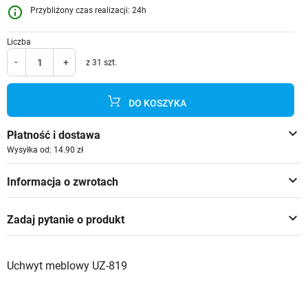
info_outline
Przybliżony czas realizacji: 24h
Liczba
-
+
z 31 szt.
DO KOSZYKA
keyboard_arrow_down
Płatność i dostawa
Wysyłka od: 14.90 zł
keyboard_arrow_down
Informacja o zwrotach
keyboard_arrow_down
Zadaj pytanie o produkt
Uchwyt meblowy UZ-819