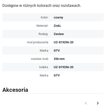
Dostępne w różnych kolorach oraz rozstawach.
Kolor:
czarny
Materiał:
ZnAL
Rodzaj:
Zestaw
Kod producenta
UZ-819256-20
Marka
GTV
rozstaw śrub
256 mm
Indeks
UZ-819256-20
Marka
GTV
Akcesoria
keyboard_arrow_left
keyboard_arrow_right
Poprzedni
Nast