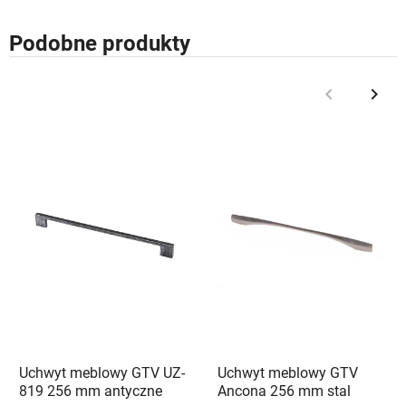
Podobne produkty
keyboard_arrow_left
keyboard_arrow_right
Poprzedni
Nast
Uchwyt meblowy GTV UZ-
Uchwyt meblowy GTV
819 256 mm antyczne
Ancona 256 mm stal