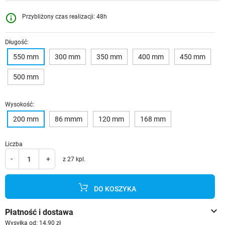
info_outline
Przybliżony czas realizacji: 48h
Długość:
550 mm
300 mm
350 mm
400 mm
450 mm
500 mm
Wysokość:
200 mm
86 mmm
120 mm
168 mm
Liczba
-
+
z 27 kpl.
DO KOSZYKA
keyboard_arrow_down
Płatność i dostawa
Wysyłka od: 14.90 zł