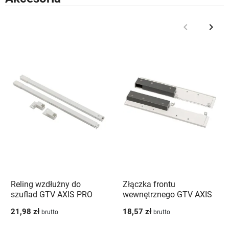
keyboard_arrow_left
keyboard_arrow_right
Poprzedni
Nast
Reling wzdłużny do
Złączka frontu
szuflad GTV AXIS PRO
wewnętrznego GTV AXIS
550 mm biały - PB-
PRO wysoka H200 biała -
21,98 zł
18,57 zł
brutto
brutto
AXISPRO-RELKW550-10
PB-AXISPRO-WEWMOCD1