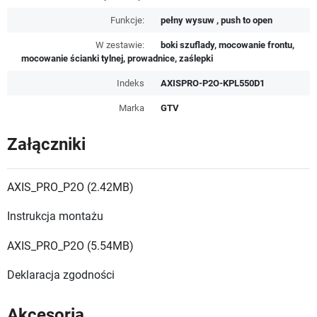
Funkcje:
pełny wysuw , push to open
W zestawie:
boki szuflady, mocowanie frontu,
mocowanie ścianki tylnej, prowadnice, zaślepki
Indeks
AXISPRO-P2O-KPL550D1
Marka
GTV
Załączniki
AXIS_PRO_P2O (2.42MB)
Instrukcja montażu
AXIS_PRO_P2O (5.54MB)
Deklaracja zgodności
Akcesoria