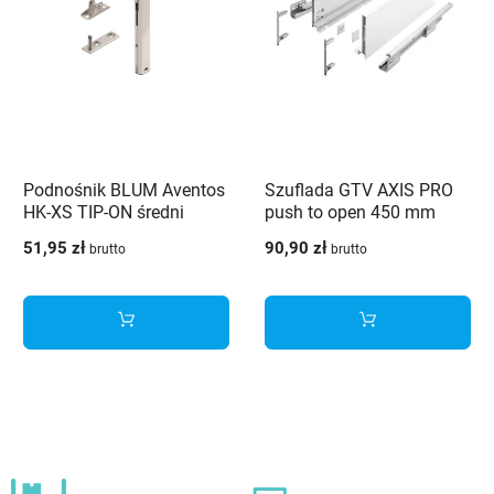
Podnośnik BLUM Aventos
Szuflada GTV AXIS PRO
HK-XS TIP-ON średni
push to open 450 mm
20K1301T
wysoka H168 biały - PB-
51,95 zł
90,90 zł
brutto
brutto
AXISPRO-P2O-KPL450C1