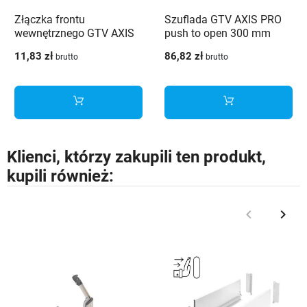
Złączka frontu
Szuflada GTV AXIS PRO
wewnętrznego GTV AXIS
push to open 300 mm
PRO średnia H120 biała -
wysoka H168 biały - PB-
11,83 zł
86,82 zł
brutto
brutto
PB-AXISPRO-WEWMOCB1
AXISPRO-P2O-KPL300C1
Klienci, którzy zakupili ten produkt,
kupili również:
keyboard_arrow_left
keyboard_arrow_right
Poprzedni
Nast