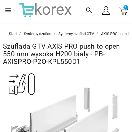
0
menu
search
Start
Systemy szuflad
Systemy szuflad GTV
AXIS PRO push to
Szuflada GTV AXIS PRO push to open
550 mm wysoka H200 biały - PB-
AXISPRO-P2O-KPL550D1