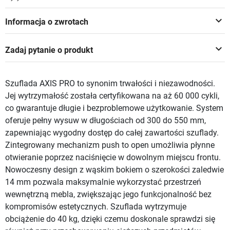
keyboard_arrow_down
Informacja o zwrotach
keyboard_arrow_down
Zadaj pytanie o produkt
Szuflada AXIS PRO to synonim trwałości i niezawodności.
Jej wytrzymałość została certyfikowana na aż 60 000 cykli,
co gwarantuje długie i bezproblemowe użytkowanie. System
oferuje pełny wysuw w długościach od 300 do 550 mm,
zapewniając wygodny dostęp do całej zawartości szuflady.
Zintegrowany mechanizm push to open umożliwia płynne
otwieranie poprzez naciśnięcie w dowolnym miejscu frontu.
Nowoczesny design z wąskim bokiem o szerokości zaledwie
14 mm pozwala maksymalnie wykorzystać przestrzeń
wewnętrzną mebla, zwiększając jego funkcjonalność bez
kompromisów estetycznych. Szuflada wytrzymuje
obciążenie do 40 kg, dzięki czemu doskonale sprawdzi się