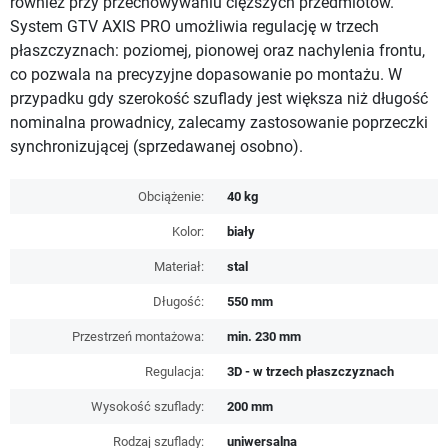
również przy przechowywaniu cięższych przedmiotów.
System GTV AXIS PRO umożliwia regulację w trzech
płaszczyznach: poziomej, pionowej oraz nachylenia frontu,
co pozwala na precyzyjne dopasowanie po montażu. W
przypadku gdy szerokość szuflady jest większa niż długość
nominalna prowadnicy, zalecamy zastosowanie poprzeczki
synchronizującej (sprzedawanej osobno).
Obciążenie:
40 kg
Kolor:
biały
Materiał:
stal
Długość:
550 mm
Przestrzeń montażowa:
min. 230 mm
Regulacja:
3D - w trzech płaszczyznach
Wysokość szuflady:
200 mm
Rodzaj szuflady:
uniwersalna