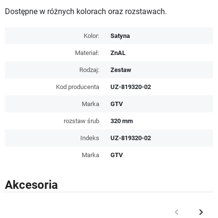
Dostępne w różnych kolorach oraz rozstawach.
Kolor:
Satyna
Materiał:
ZnAL
Rodzaj:
Zestaw
Kod producenta
UZ-819320-02
Marka
GTV
rozstaw śrub
320 mm
Indeks
UZ-819320-02
Marka
GTV
Akcesoria
keyboard_arrow_left
keyboard_arrow_right
Poprzedni
Nast