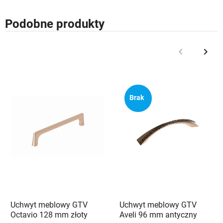
Podobne produkty
keyboard_arrow_left
keyboard_arrow_right
Poprzedni
Nast
Brak
Uchwyt meblowy GTV
Uchwyt meblowy GTV
Octavio 128 mm złoty
Aveli 96 mm antyczny