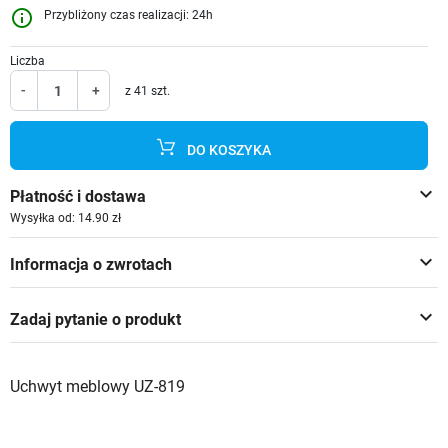
info_outline
Przybliżony czas realizacji: 24h
Liczba
-
+
z 41 szt.
DO KOSZYKA
keyboard_arrow_down
Płatność i dostawa
Wysyłka od: 14.90 zł
keyboard_arrow_down
Informacja o zwrotach
keyboard_arrow_down
Zadaj pytanie o produkt
Uchwyt meblowy UZ-819