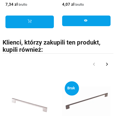
szczotkowany
mosiądz
7,34 zł
4,07 zł
brutto
brutto
visibility
Klienci, którzy zakupili ten produkt,
kupili również:
keyboard_arrow_left
keyboard_arrow_right
Poprzedni
Nast
Brak