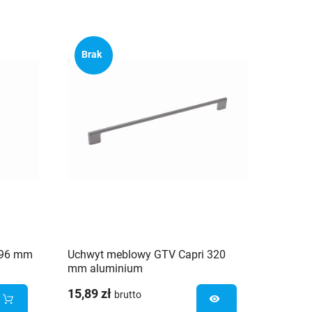
Brak
 96 mm
Uchwyt meblowy GTV Capri 320
Uchwyt
mm aluminium
mm al
15,89 zł
13,81 
brutto
visibility