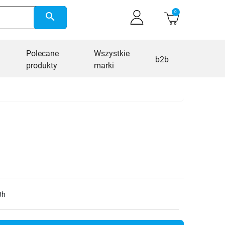
0
search
Polecane
Wszystkie
b2b
produkty
marki
8h