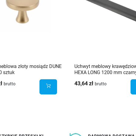
meblowa złoty mosiądz DUNE
Uchwyt meblowy krawędzio
0 sztuk
HEXA LONG 1200 mm czarn
zł
43,64 zł
brutto
brutto