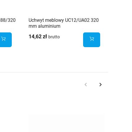
288/320
Uchwyt meblowy UC12/UA02 320
Uchwy
mm aluminium
alumin
14,62 zł
13,30 
brutto
keyboard_arrow_left
keyboard_arrow_right
Poprzedni
Następny