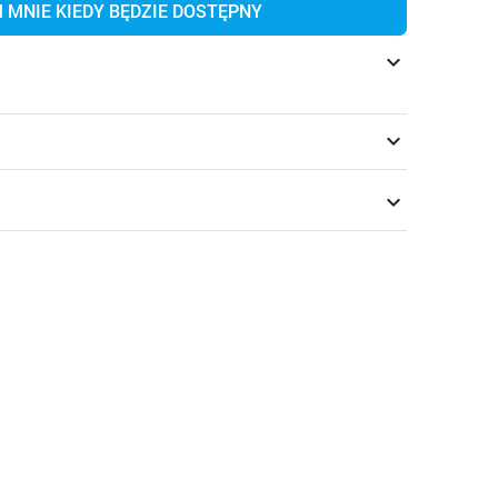
MNIE KIEDY BĘDZIE DOSTĘPNY
keyboard_arrow_down
keyboard_arrow_down
keyboard_arrow_down