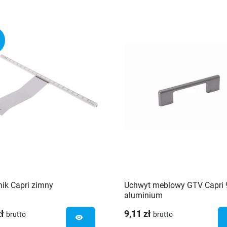
ik Capri zimny
Uchwyt meblowy GTV Capri
aluminium
zł
9,11 zł
brutto
brutto
visibility