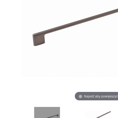
Najedź aby powiększyć