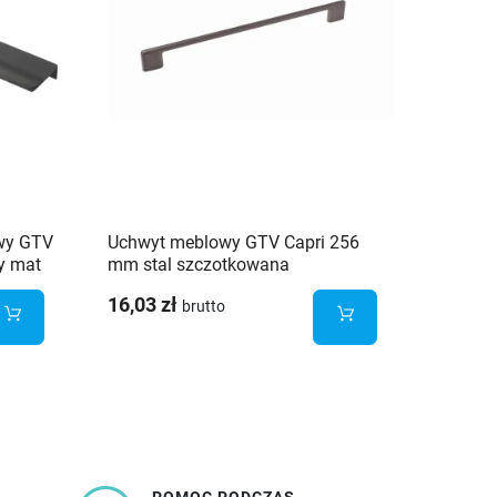
wy GTV
Uchwyt meblowy GTV Capri 256
Wiesza
y mat
mm stal szczotkowana
potrój
16,03 zł
22,93 
brutto