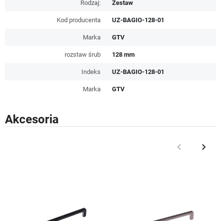
Rodzaj:
Zestaw
Kod producenta
UZ-BAGIO-128-01
Marka
GTV
rozstaw śrub
128 mm
Indeks
UZ-BAGIO-128-01
Marka
GTV
Akcesoria
keyboard_arrow_left
keyboard_arrow_right
Poprzedni
Nast