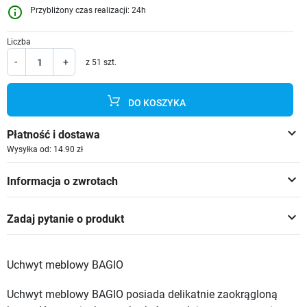
info_outline
Przybliżony czas realizacji: 24h
Liczba
-
+
z 51 szt.
DO KOSZYKA
keyboard_arrow_down
Płatność i dostawa
Wysyłka od: 14.90 zł
keyboard_arrow_down
Informacja o zwrotach
keyboard_arrow_down
Zadaj pytanie o produkt
Uchwyt meblowy BAGIO
Uchwyt meblowy BAGIO posiada delikatnie zaokrągloną