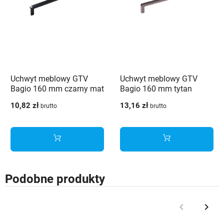
Uchwyt meblowy GTV
Uchwyt meblowy GTV
Bagio 160 mm czarny mat
Bagio 160 mm tytan
szczotkowany
10,82 zł
13,16 zł
brutto
brutto
Podobne produkty
keyboard_arrow_left
keyboard_arrow_right
Poprzedni
Nast