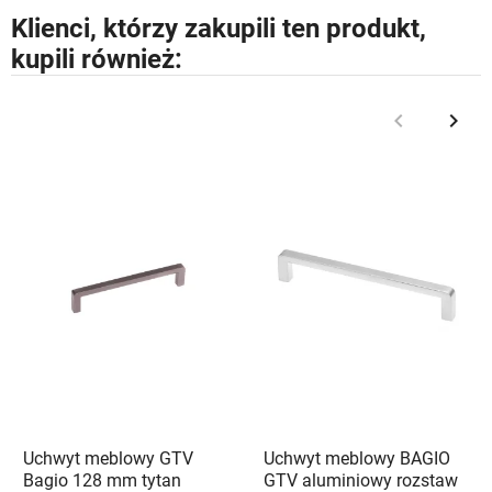
Klienci, którzy zakupili ten produkt,
kupili również:
keyboard_arrow_left
keyboard_arrow_right
Poprzedni
Nast
Uchwyt meblowy GTV
Uchwyt meblowy BAGIO
Bagio 128 mm tytan
GTV aluminiowy rozstaw