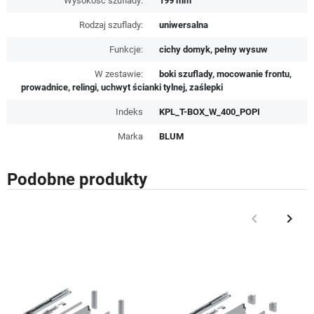
Wysokość szuflady:
199 mm
Rodzaj szuflady:
uniwersalna
Funkcje:
cichy domyk, pełny wysuw
W zestawie:
boki szuflady, mocowanie frontu,
prowadnice, relingi, uchwyt ścianki tylnej, zaślepki
Indeks
KPL_T-BOX_W_400_POPI
Marka
BLUM
Podobne produkty
keyboard_arrow_left
keyboard_arrow_right
Poprzedni
Nast