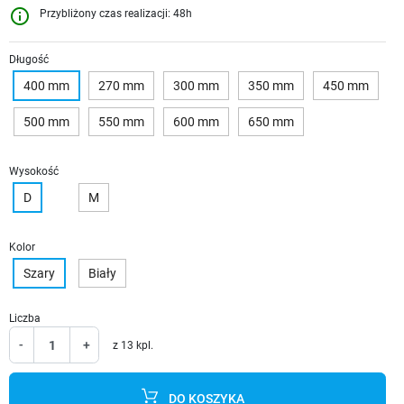
info_outline
Przybliżony czas realizacji: 48h
Długość
400 mm
270 mm
300 mm
350 mm
450 mm
500 mm
550 mm
600 mm
650 mm
Wysokość
D
M
Kolor
Szary
Biały
Liczba
-
+
z 13 kpl.
DO KOSZYKA