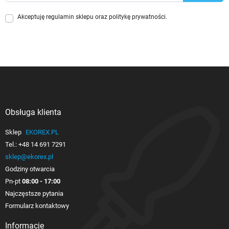
Akceptuję
regulamin sklepu
oraz
politykę prywatności
.
Obsługa klienta

Sklep
EKOREX.PL
Tel.:
+48 14 691 7291
sklep@ekorex.pl
Godziny otwarcia
Pn-pt
08:00 - 17:00
Najczęstsze pytania
Formularz kontaktowy
Informacje
