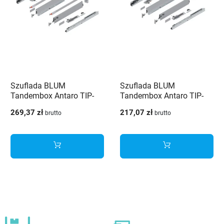
Szuflada BLUM
Szuflada BLUM
Tandembox Antaro TIP-
Tandembox Antaro TIP-
ON Blumotion 550 mm
ON Blumotion 450 mm
269,37 zł
217,07 zł
brutto
brutto
wysoka H-199 szara 30kg
niska H-84 Szara 30kg