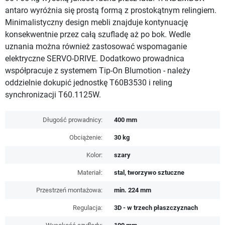
antaro wyróżnia się prostą formą z prostokątnym relingiem.
Minimalistyczny design mebli znajduje kontynuację
konsekwentnie przez całą szufladę aż po bok. Wedle
uznania można również zastosować wspomaganie
elektryczne SERVO-DRIVE. Dodatkowo prowadnica
współpracuje z systemem Tip-On Blumotion - należy
oddzielnie dokupić jednostkę T60B3530 i reling
synchronizacji T60.1125W.
Długość prowadnicy:
400 mm
Obciążenie:
30 kg
Kolor:
szary
Materiał:
stal, tworzywo sztuczne
Przestrzeń montażowa:
min. 224 mm
Regulacja:
3D - w trzech płaszczyznach