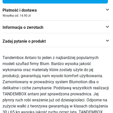
keyboard_arrow_down
Płatność i dostawa
Wysyłka od: 14.90 zł
keyboard_arrow_down
Informacja o zwrotach
keyboard_arrow_down
Zadaj pytanie o produkt
Tandembox Antaro to jeden z najbardziej popularnych
modeli szuflad firmy Blum. Bardzo wysoka jakość
wykonania oraz materiały które zostały użyte do jej
produkcji, gwarantują nam wysoki komfort użytkowania.
Zamontowany w prowadnicy system Blumotion dba o
delikatne i ciche zamykanie. Podstawą wszystkich realizacji
TANDEMBOX antaro jest sprawdzona prowadnica. Jej
płynny ruch robi wrażenie już od dziesięcioleci. Odporne na
zużycie wałki z tworzywa gwarantują w klasach obciążenia
30 i 65 kg wysoką jakość ruchu przez lata. TANDEMBOX