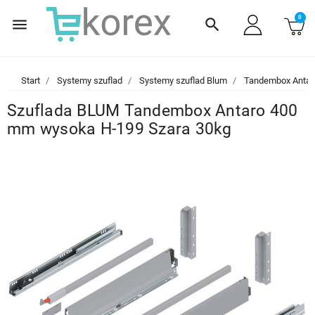
0
menu
search
Start
Systemy szuflad
Systemy szuflad Blum
Tandembox Antar
Szuflada BLUM Tandembox Antaro 400
mm wysoka H-199 Szara 30kg