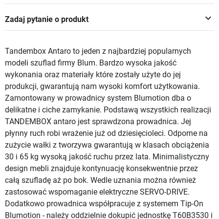
keyboard_arrow_down
Zadaj pytanie o produkt
Tandembox Antaro to jeden z najbardziej popularnych
modeli szuflad firmy Blum. Bardzo wysoka jakość
wykonania oraz materiały które zostały użyte do jej
produkcji, gwarantują nam wysoki komfort użytkowania.
Zamontowany w prowadnicy system Blumotion dba o
delikatne i ciche zamykanie. Podstawą wszystkich realizacji
TANDEMBOX antaro jest sprawdzona prowadnica. Jej
płynny ruch robi wrażenie już od dziesięcioleci. Odporne na
zużycie wałki z tworzywa gwarantują w klasach obciążenia
30 i 65 kg wysoką jakość ruchu przez lata. Minimalistyczny
design mebli znajduje kontynuację konsekwentnie przez
całą szufladę aż po bok. Wedle uznania można również
zastosować wspomaganie elektryczne SERVO-DRIVE.
Dodatkowo prowadnica współpracuje z systemem Tip-On
Blumotion - należy oddzielnie dokupić jednostkę T60B3530 i