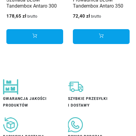
Tandembox Antaro 300
Tandembox Antaro 350
mm wysoka H-199 Biała
mm 30kg - 578.3501M
178,65 zł
72,40 zł
brutto
brutto
30kg
GWARANCJA JAKOŚCI
SZYBKIE PRZESYŁKI
PRODUKTÓW
I DOSTAWY