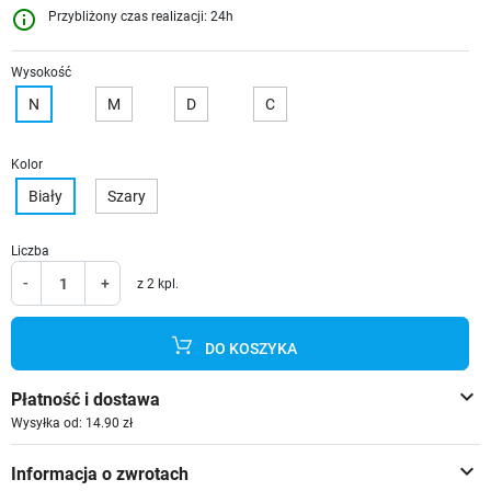
info_outline
Przybliżony czas realizacji: 24h
Wysokość
N
M
D
C
Kolor
Biały
Szary
Liczba
-
+
z 2 kpl.
DO KOSZYKA
keyboard_arrow_down
Płatność i dostawa
Wysyłka od: 14.90 zł
keyboard_arrow_down
Informacja o zwrotach