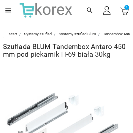
0
menu
search
Start
Systemy szuflad
Systemy szuflad Blum
Tandembox Antar
Szuflada BLUM Tandembox Antaro 450
mm pod piekarnik H-69 biała 30kg