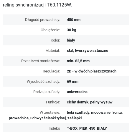
reling synchronizacji T60.1125W.
Długość prowadnicy:
450 mm
Obciążenie:
30 kg
Kolor:
biały
Materiał:
stal, tworzywo sztuczne
Przestrzeń montażowa:
min. 82,5 mm
Regulacja:
2D - w dwóch płaszczyznach
Wysokość szuflady:
69 mm
Rodzaj szuflady:
uniwersalna
Funkcje:
cichy domyk, pełny wysuw
W zestawie:
boki szuflady, mocowanie frontu,
prowadnice, uchwyt ścianki tylnej, zaślepki
Indeks
T-BOX_PIEK_450_BIALY