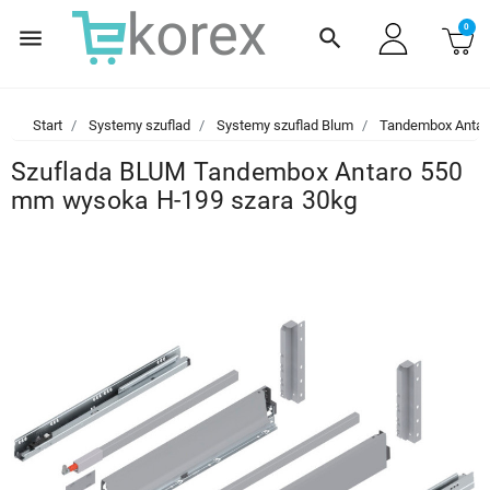
0
menu
search
Start
Systemy szuflad
Systemy szuflad Blum
Tandembox Antar
Szuflada BLUM Tandembox Antaro 550
mm wysoka H-199 szara 30kg