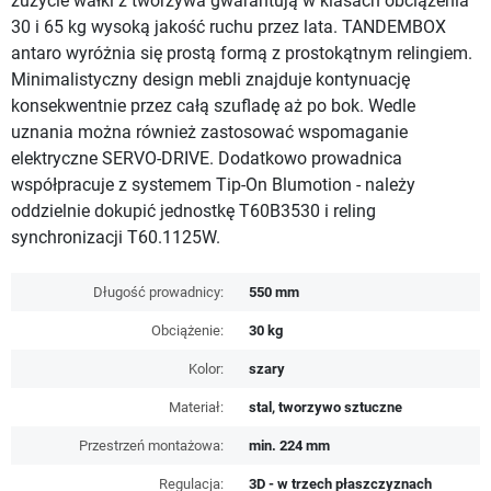
zużycie wałki z tworzywa gwarantują w klasach obciążenia
30 i 65 kg wysoką jakość ruchu przez lata. TANDEMBOX
antaro wyróżnia się prostą formą z prostokątnym relingiem.
Minimalistyczny design mebli znajduje kontynuację
konsekwentnie przez całą szufladę aż po bok. Wedle
uznania można również zastosować wspomaganie
elektryczne SERVO-DRIVE. Dodatkowo prowadnica
współpracuje z systemem Tip-On Blumotion - należy
oddzielnie dokupić jednostkę T60B3530 i reling
synchronizacji T60.1125W.
Długość prowadnicy:
550 mm
Obciążenie:
30 kg
Kolor:
szary
Materiał:
stal, tworzywo sztuczne
Przestrzeń montażowa:
min. 224 mm
Regulacja:
3D - w trzech płaszczyznach