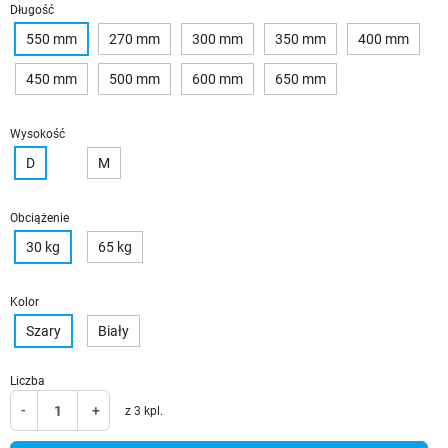
Długość
550 mm
270 mm
300 mm
350 mm
400 mm
450 mm
500 mm
600 mm
650 mm
Wysokość
D
M
Obciążenie
30 kg
65 kg
Kolor
Szary
Biały
Liczba
-
+
z 3 kpl.