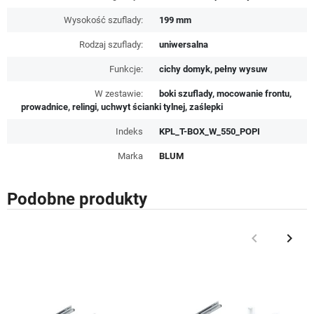
Wysokość szuflady:
199 mm
Rodzaj szuflady:
uniwersalna
Funkcje:
cichy domyk, pełny wysuw
W zestawie:
boki szuflady, mocowanie frontu,
prowadnice, relingi, uchwyt ścianki tylnej, zaślepki
Indeks
KPL_T-BOX_W_550_POPI
Marka
BLUM
Podobne produkty
keyboard_arrow_left
keyboard_arrow_right
Poprzedni
Nast