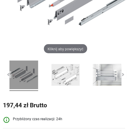
Kliknij aby powiększyć
197,44 zł Brutto
info_outline
Przybliżony czas realizacji: 24h