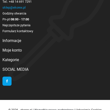
Tel.:
+48 14 691 7291
sklep@ekorex.pl
Godziny otwarcia
Pn-pt
08:00 - 17:00
Najczęstsze pytania
Formularz kontaktowy
Informacje

Moje konto

Kategorie

SOCIAL MEDIA
Facebook
© 2026 - ekorex.pl
| Wszystkie prawa zastrzeżone |
Ustawienia Cookies