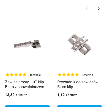
keyboard_arrow_left
keyboard_arrow_right
Poprzedni
Nast
2 recenzje
1 recenzja
Zawias prosty 110' klip
Prowadnik do zawiasów
Blum z spowalniaczem
Blum klip
blumotion
13,32 zł
1,12 zł
brutto
brutto