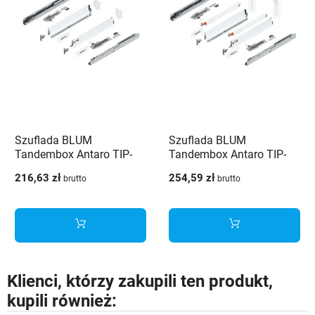
Szuflada BLUM
Szuflada BLUM
Tandembox Antaro TIP-
Tandembox Antaro TIP-
ON Blumotion 450 mm
ON Blumotion 270 mm
216,63 zł
254,59 zł
brutto
brutto
niska H-84 Biała 30kg
wysoka H-199 Biała 30kg
Klienci, którzy zakupili ten produkt,
kupili również: