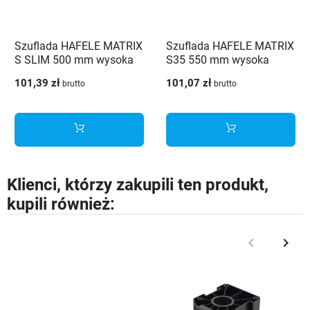
Szuflada HAFELE MATRIX
Szuflada HAFELE MATRIX
S SLIM 500 mm wysoka
S35 550 mm wysoka
H167 szara 35kg
H199 szara 35kg
101,39 zł
101,07 zł
brutto
brutto
Klienci, którzy zakupili ten produkt,
kupili również:
keyboard_arrow_left
keyboard_arrow_right
Poprzedni
Nast