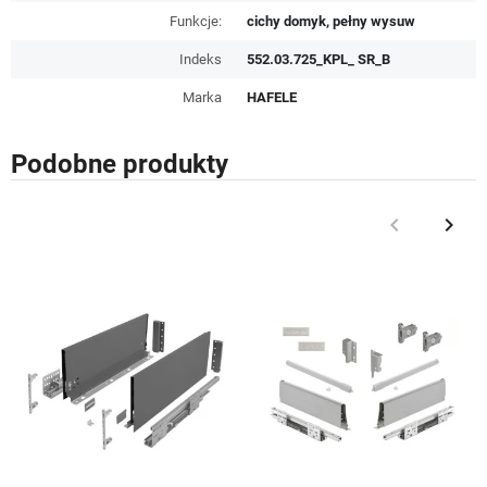
Funkcje:
cichy domyk, pełny wysuw
Indeks
552.03.725_KPL_ SR_B
Marka
HAFELE
Podobne produkty
keyboard_arrow_left
keyboard_arrow_right
Poprzedni
Nast