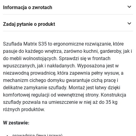
keyboard_arrow_down
Informacja o zwrotach
keyboard_arrow_down
Zadaj pytanie o produkt
Szuflada Matrix S35 to ergonomiczne rozwiązanie, które
pasuje do każdego wnętrza, zarówno kuchni, garderoby, jak i
do mebli wolnostojących. Sprawdzi się w frontach
wpuszczanych, jak i nakładanych. Wyposażona jest w
niezawodną prowadnicę, która zapewnia pełny wysuw, a
mechanizm cichego domyku gwarantuje cichą pracę i
delikatne zamykanie szuflady. Montaż jest łatwy dzięki
komfortowej regulacji od wewnętrznej strony. Konstrukcja
szuflady pozwala na umieszczenie w niej aż do 35 kg
różnych produktów.
W zestawie:
prowadnica (lewa i prawa)