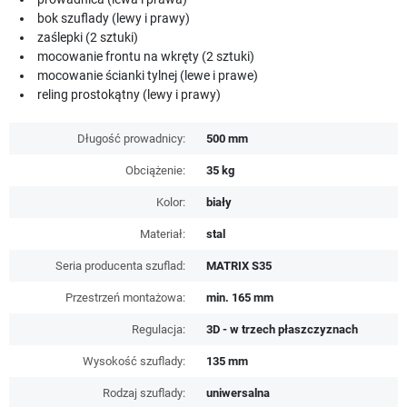
bok szuflady (lewy i prawy)
zaślepki (2 sztuki)
mocowanie frontu na wkręty (2 sztuki)
mocowanie ścianki tylnej (lewe i prawe)
reling prostokątny (lewy i prawy)
Długość prowadnicy:
500 mm
Obciążenie:
35 kg
Kolor:
biały
Materiał:
stal
Seria producenta szuflad:
MATRIX S35
Przestrzeń montażowa:
min. 165 mm
Regulacja:
3D - w trzech płaszczyznach
Wysokość szuflady:
135 mm
Rodzaj szuflady:
uniwersalna