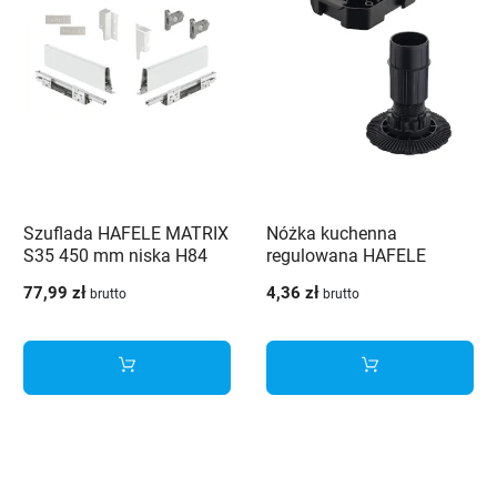
Szuflada HAFELE MATRIX
Nóżka kuchenna
S35 450 mm niska H84
regulowana HAFELE
biała 35kg
AXILO H-100 + płytka
77,99 zł
4,36 zł
brutto
brutto
mocująca