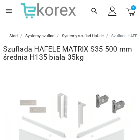
0
menu
search
Start
Systemy szuflad
Systemy szuflad Hafele
Szuflada HAFEL
Szuflada HAFELE MATRIX S35 500 mm
średnia H135 biała 35kg