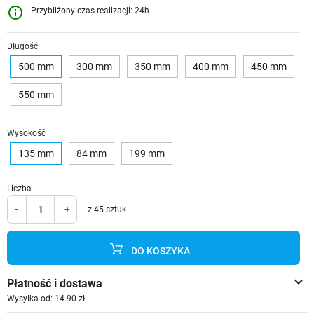
info_outline
Przybliżony czas realizacji: 24h
Długość
500 mm
300 mm
350 mm
400 mm
450 mm
550 mm
Wysokość
135 mm
84 mm
199 mm
Liczba
-
+
z 45 sztuk
DO KOSZYKA
keyboard_arrow_down
Płatność i dostawa
Wysyłka od: 14.90 zł