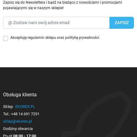
Zapisz się do Newslettera i bądź na bieżąco z nowościami i promocjami
pojawiającymi się w naszym sklepie!
Akceptuję
regulamin sklepu
oraz
politykę prywatności
.
Obsługa klienta

Sklep
EKOREX.PL
Tel.:
+48 14 691 7291
sklep@ekorex.pl
Godziny otwarcia
Pn-pt
08:00 - 17:00