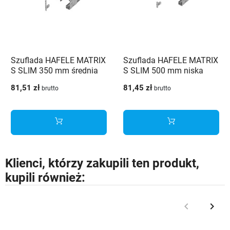
Szuflada HAFELE MATRIX
Szuflada HAFELE MATRIX
S SLIM 350 mm średnia
S SLIM 500 mm niska
H135 szara 35kg
H84 czarna 35kg
81,51 zł
81,45 zł
brutto
brutto
Klienci, którzy zakupili ten produkt,
kupili również:
keyboard_arrow_left
keyboard_arrow_right
Poprzedni
Nast