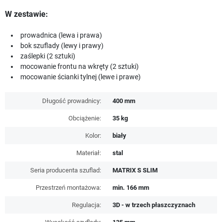
W zestawie:
prowadnica (lewa i prawa)
bok szuflady (lewy i prawy)
zaślepki (2 sztuki)
mocowanie frontu na wkręty (2 sztuki)
mocowanie ścianki tylnej (lewe i prawe)
Długość prowadnicy:
400 mm
Obciążenie:
35 kg
Kolor:
biały
Materiał:
stal
Seria producenta szuflad:
MATRIX S SLIM
Przestrzeń montażowa:
min. 166 mm
Regulacja:
3D - w trzech płaszczyznach