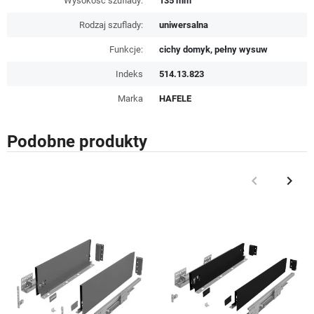
Wysokość szuflady:
135 mm
Rodzaj szuflady:
uniwersalna
Funkcje:
cichy domyk, pełny wysuw
Indeks
514.13.823
Marka
HAFELE
Podobne produkty
keyboard_arrow_left
keyboard_arrow_right
Poprzedni
Nast