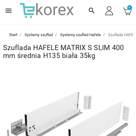
0
menu
search
Start
Systemy szuflad
Systemy szuflad Hafele
Szuflada HAFEL
Szuflada HAFELE MATRIX S SLIM 400
mm średnia H135 biała 35kg