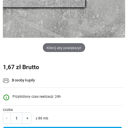
Kliknij aby powiększyć
1,67 zł Brutto
3
osoby kupiły
info_outline
Przybliżony czas realizacji: 24h
Liczba
-
+
z 86 mb