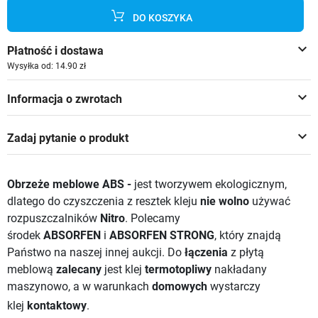
DO KOSZYKA
keyboard_arrow_down
Płatność i dostawa
Wysyłka od: 14.90 zł
keyboard_arrow_down
Informacja o zwrotach
keyboard_arrow_down
Zadaj pytanie o produkt
Obrzeże meblowe ABS -
jest tworzywem ekologicznym,
dlatego do czyszczenia z resztek kleju
nie wolno
używać
rozpuszczalników
Nitro
. Polecamy
środek
ABSORFEN
i
ABSORFEN STRONG
, który znajdą
Państwo na naszej innej aukcji.
Do
łączenia
z płytą
meblową
zalecany
jest klej
termotopliwy
nakładany
maszynowo, a w warunkach
domowych
wystarczy
klej
kontaktowy
.