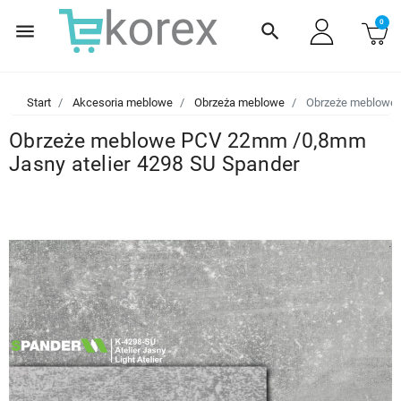
0
menu
search
Start
Akcesoria meblowe
Obrzeża meblowe
Obrzeże meblowe 
Obrzeże meblowe PCV 22mm /0,8mm
Jasny atelier 4298 SU Spander