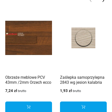
keyboard_arrow_left
keyboard_arrow_right
Poprzedni
Nast
Obrzeże meblowe PCV
Zaślepka samoprzylepna
43mm /2mm Orzech ecco
2843 wg jesion kalabria
9163 BS Schilsner
7,24 zł
1,93 zł
brutto
brutto