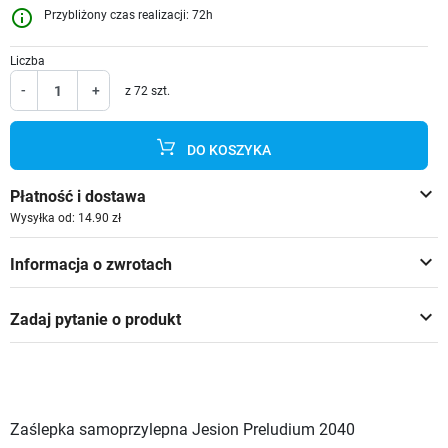
info_outline
Przybliżony czas realizacji: 72h
Liczba
-
+
z 72 szt.
DO KOSZYKA
keyboard_arrow_down
Płatność i dostawa
Wysyłka od: 14.90 zł
keyboard_arrow_down
Informacja o zwrotach
keyboard_arrow_down
Zadaj pytanie o produkt
Zaślepka samoprzylepna Jesion Preludium 2040