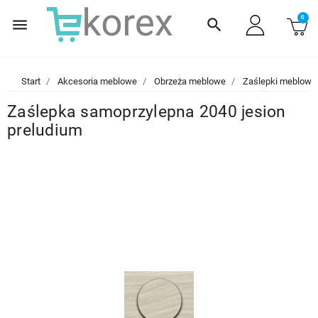
0
menu
search
Start
Akcesoria meblowe
Obrzeża meblowe
Zaślepki meblowe
Zaślepka samoprzylepna 2040 jesion
preludium