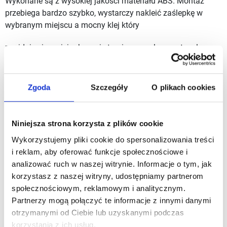
Wykonane są z wysokiej jakości materiału ABS. Montaż
przebiega bardzo szybko, wystarczy nakleić zaślepkę w
wybranym miejscu a mocny klej który
znajduje się na jej roboczej stronie pozwala nam trwale
przykleić zaślepkę do płyty meblowej.
Jeden arkusz, posiada 25 kropek. Montaż nie wymaga
Zgoda
Szczegóły
O plikach cookies
stosowania żadnych narzędzi.
Niniejsza strona korzysta z plików cookie
Zaślepki dedykowane są do kolekcji płyt SWISS KRONO.
Wykorzystujemy pliki cookie do spersonalizowania treści
i reklam, aby oferować funkcje społecznościowe i
Producentem jest polska firma SCHILSNER
analizować ruch w naszej witrynie. Informacje o tym, jak
korzystasz z naszej witryny, udostępniamy partnerom
</p
społecznościowym, reklamowym i analitycznym.
Partnerzy mogą połączyć te informacje z innymi danymi
Producent
SCHILSNER
otrzymanymi od Ciebie lub uzyskanymi podczas
korzystania z ich usług.