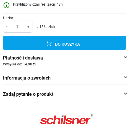
info_outline
Przybliżony czas realizacji: 48h
Liczba
-
+
z 136 sztuk
DO KOSZYKA
keyboard_arrow_down
Płatność i dostawa
Wysyłka od: 14.90 zł
keyboard_arrow_down
Informacja o zwrotach
keyboard_arrow_down
Zadaj pytanie o produkt