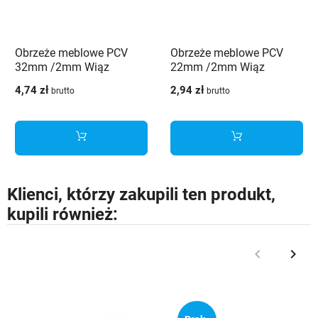
Obrzeże meblowe PCV
Obrzeże meblowe PCV
32mm /2mm Wiąz
22mm /2mm Wiąz
andant/berlin 3192 SW
lucerna 4103 CS Schilsner
4,74 zł
2,94 zł
brutto
brutto
Schilsner
Klienci, którzy zakupili ten produkt,
kupili również:
keyboard_arrow_left
keyboard_arrow_right
Poprzedni
Nast