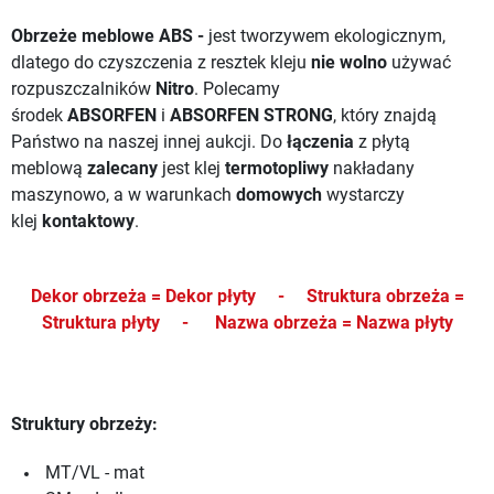
Obrzeże meblowe ABS -
jest tworzywem ekologicznym,
dlatego do czyszczenia z resztek kleju
nie wolno
używać
rozpuszczalników
Nitro
. Polecamy
środek
ABSORFEN
i
ABSORFEN STRONG
, który znajdą
Państwo na naszej innej aukcji.
Do
łączenia
z płytą
meblową
zalecany
jest klej
termotopliwy
nakładany
maszynowo, a w warunkach
domowych
wystarczy
klej
kontaktowy
.
Dekor obrzeża = Dekor płyty -
Struktura obrzeża =
Struktura płyty -
Nazwa obrzeża = Nazwa płyty
Struktury obrzeży:
MT/VL - mat