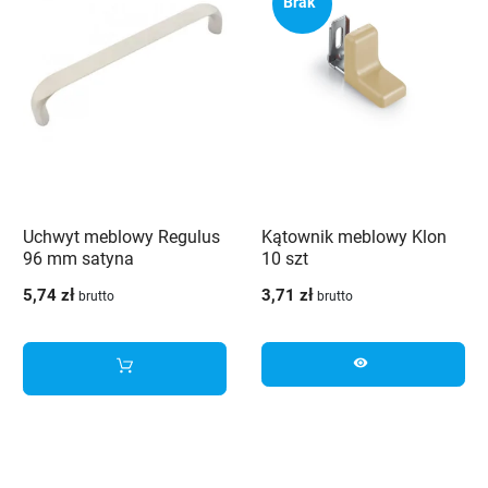
Brak
Uchwyt meblowy Regulus
Kątownik meblowy Klon
96 mm satyna
10 szt
5,74 zł
3,71 zł
brutto
brutto
visibility