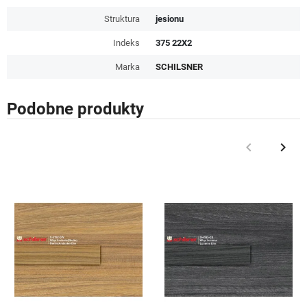
Struktura
jesionu
Indeks
375 22X2
Marka
SCHILSNER
Podobne produkty
keyboard_arrow_left
keyboard_arrow_right
Poprzedni
Nast