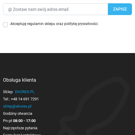
Akceptuję
regulamin sklepu
oraz
politykę prywatności
.
Obsługa klienta

Sklep
EKOREX.PL
Tel.:
+48 14 691 7291
sklep@ekorex.pl
Godziny otwarcia
Pn-pt
08:00 - 17:00
Najczęstsze pytania