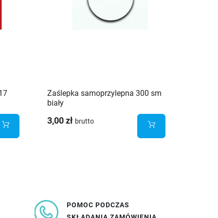
17
Zaślepka samoprzylepna 300 sm
Zaślep
biały
wanilia
3,00 zł
1,93 z
brutto
POMOC PODCZAS
SKŁADANIA ZAMÓWIENIA