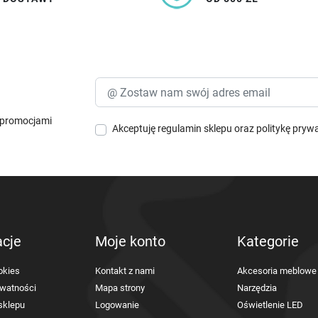
i promocjami
Akceptuję
regulamin sklepu
oraz
politykę pryw
acje
Moje konto
Kategorie
okies
Kontakt z nami
Akcesoria meblowe
ywatności
Mapa strony
Narzędzia
sklepu
Logowanie
Oświetlenie LED