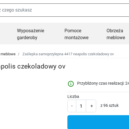
Wyposażenie
Pomoce
Obrzeża
garderoby
montażowe
meblowe
i meblowe
Zaślepka samoprzylepna 4417 neapolis czekoladowy ov
polis czekoladowy ov
info_outline
Przybliżony czas realizacji: 2
Liczba
-
+
z 96 sztuk