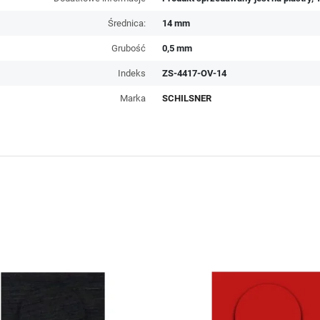
Średnica:
14 mm
Grubość
0,5 mm
Indeks
ZS-4417-OV-14
Marka
SCHILSNER