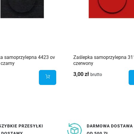
ka samoprzylepna 4423 ov
Zaślepka samoprzylepna 31
 czarny
czerwony
3,00 zł
brutto
SZYBKIE PRZESYŁKI
DARMOWA DOSTAWA
I DOSTAWY
OD 500 ZŁ