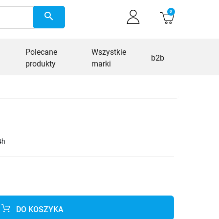
0
search
Polecane
Wszystkie
b2b
produkty
marki
4h
DO KOSZYKA