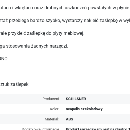
tach i wkrętach oraz drobnych uszkodzeń powstałych w płycie
taż przebiega bardzo szybko, wystarczy nakleić zaślepkę w wy
wale przykleić zaślepkę do płyty meblowej.
ga stosowania żadnych narzędzi.
ONO.
sztuk zaślepek
Producent
SCHILSNER
Kolor:
neapolis czekoladowy
Materiał:
ABS
Dodatkowe informacje
Produkt sprzedawany jest na plastry, 1