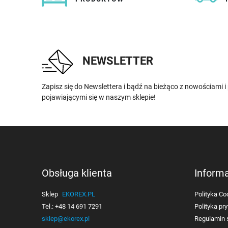
NEWSLETTER
Zapisz się do Newslettera i bądź na bieżąco z nowościami 
pojawiającymi się w naszym sklepie!
Obsługa klienta
Inform
Sklep
EKOREX.PL
Polityka Co
Tel.:
+48 14 691 7291
Polityka pr
sklep@ekorex.pl
Regulamin 