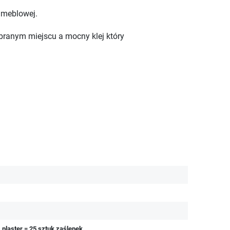
 meblowej.
branym miejscu a mocny klej który
 plaster = 25 sztuk zaślepek.