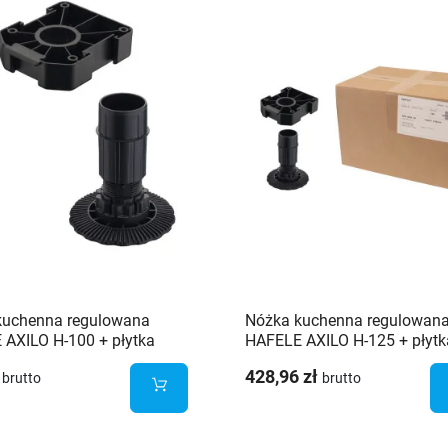
kuchenna regulowana
Nóżka kuchenna regulowan
AXILO H-100 + płytka
HAFELE AXILO H-125 + płytk
ca
mocująca - 100 sztuk
428,96 zł
brutto
brutto