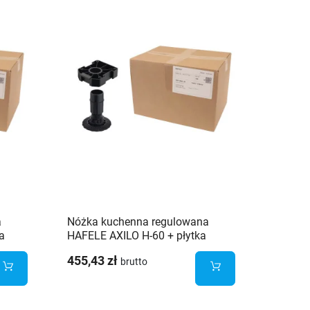
Brak
a
Nóżka kuchenna regulowana
Klips d
a
HAFELE AXILO H-60 + płytka
- 637.
mocująca - 100 sztuk
455,43 zł
12,96 
brutto