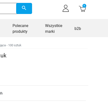
0
search
Polecane
Wszystkie
b2b
produkty
marki
ąca - 100 sztuk
tuk
8h