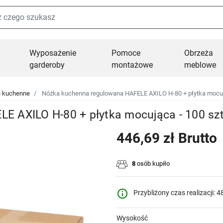
Wyposażenie
Pomoce
Obrzeża
garderoby
montażowe
meblowe
i kuchenne
Nóżka kuchenna regulowana HAFELE AXILO H-80 + płytka mocuj
E AXILO H-80 + płytka mocująca - 100 sz
446,69 zł Brutto
8
osób kupiło
info_outline
Przybliżony czas realizacji: 4
Wysokość