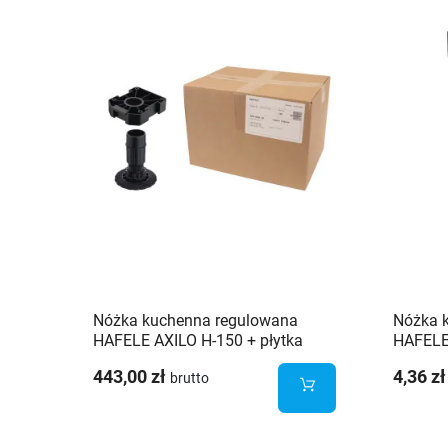
Nóżka kuchenna regulowana
Nóżka 
HAFELE AXILO H-150 + płytka
HAFELE 
mocująca - 100 sztuk
mocują
443,00 zł
4,36 zł
brutto