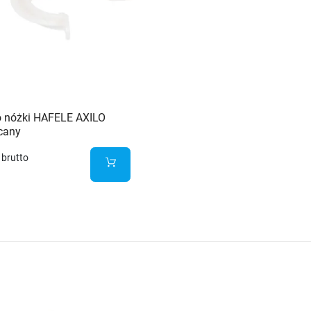
o nóżki HAFELE AXILO
cany
brutto