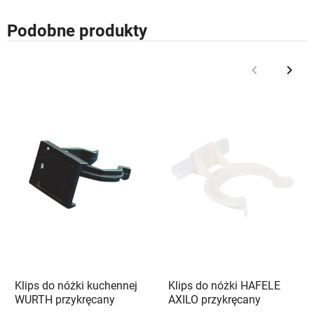
Podobne produkty
keyboard_arrow_left
keyboard_arrow_right
Poprzedni
Nast
Klips do nóżki kuchennej
Klips do nóżki HAFELE
WURTH przykręcany
AXILO przykręcany