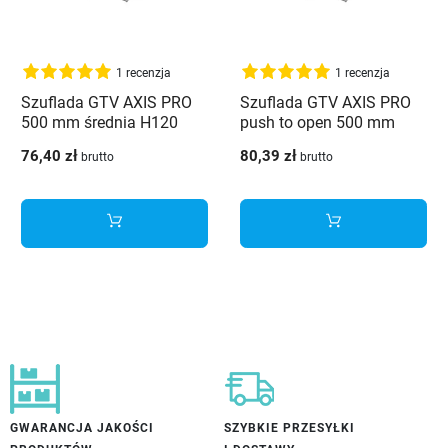
1 recenzja
1 recenzja
Szuflada GTV AXIS PRO
Szuflada GTV AXIS PRO
500 mm średnia H120
push to open 500 mm
biały - PB-AXISPRO-
średnia H120 biały - PB-
76,40 zł
80,39 zł
brutto
brutto
KPL500B1
AXISPRO-P2O-KPL500B1
GWARANCJA JAKOŚCI
SZYBKIE PRZESYŁKI