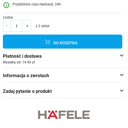
info_outline
Przybliżony czas realizacji: 24h
Liczba
-
+
z 2 sztuk
DO KOSZYKA
keyboard_arrow_down
Płatność i dostawa
Wysyłka od: 14.90 zł
keyboard_arrow_down
Informacja o zwrotach
keyboard_arrow_down
Zadaj pytanie o produkt