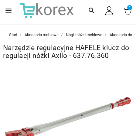
0
menu
search
Start
Akcesoria meblowe
Nogi i nóżki meblowe
Akcesoria do n
Narzędzie regulacyjne HAFELE klucz do
regulacji nóżki Axilo - 637.76.360