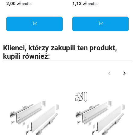
2,00 zł
1,13 zł
brutto
brutto
Klienci, którzy zakupili ten produkt,
kupili również:
keyboard_arrow_left
keyboard_arrow_right
Poprzedni
Nast