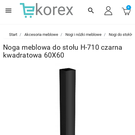
0
menu
search
Start
Akcesoria meblowe
Nogi i nóżki meblowe
Nogi do stołów
Noga meblowa do stołu H-710 czarna
kwadratowa 60X60