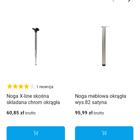
keyboard_arrow_left
keyboard_arrow_right
Poprzedni
Nast
1 recenzja
Noga X-line skośna
Noga meblowa okrągła
składana chrom okrągła
wys.82 satyna
stożek 71 cm
60,85 zł
95,99 zł
brutto
brutto