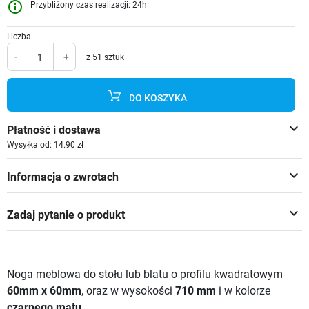
info_outline
Przybliżony czas realizacji: 24h
Liczba
-
+
z 51 sztuk
DO KOSZYKA
keyboard_arrow_down
Płatność i dostawa
Wysyłka od: 14.90 zł
keyboard_arrow_down
Informacja o zwrotach
keyboard_arrow_down
Zadaj pytanie o produkt
Noga meblowa do stołu lub blatu o profilu kwadratowym
60mm x 60mm
, oraz w wysokości
710 mm
i w kolorze
czarnego matu
.