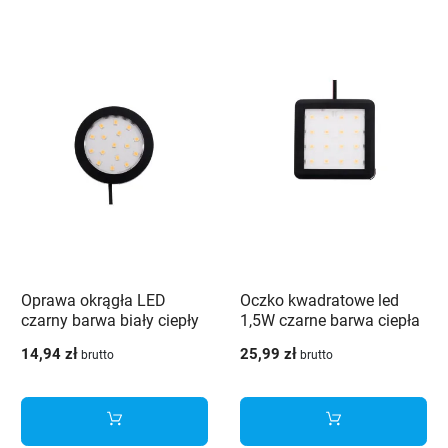
Poprzedni
Nast
Oprawa okrągła LED
Oczko kwadratowe led
czarny barwa biały ciepły
1,5W czarne barwa ciepła
1.5w
14,94 zł
25,99 zł
brutto
brutto