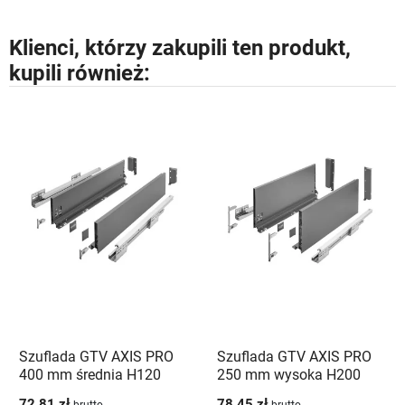
Klienci, którzy zakupili ten produkt,
kupili również:
Szuflada GTV AXIS PRO
Szuflada GTV AXIS PRO
400 mm średnia H120
250 mm wysoka H200
antracyt - PB-AXISPRO-
antracyt - PB-AXISPRO-
72,81 zł
78,45 zł
brutto
brutto