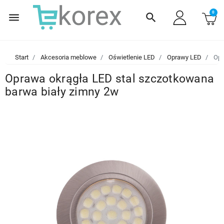
0
menu
search
Start
Akcesoria meblowe
Oświetlenie LED
Oprawy LED
Opr
Oprawa okrągła LED stal szczotkowana
barwa biały zimny 2w