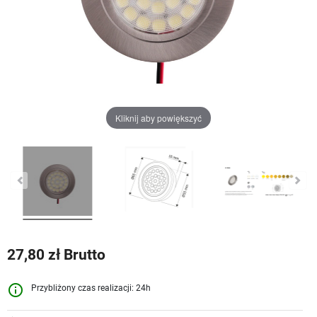
Kliknij aby powiększyć
27,80 zł Brutto
info_outline
Przybliżony czas realizacji: 24h