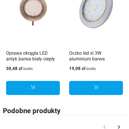
Oprawa okrągła LED
Oczko led xl 3W
antyk barwa biały ciepły
aluminium barwa
2w
neutralna
30,48 zł
19,08 zł
brutto
brutto
Podobne produkty
keyboard_arrow_left
keyboard_arrow_right