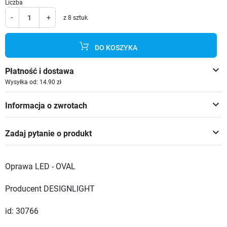
Liczba
-
+
z 8 sztuk
DO KOSZYKA
keyboard_arrow_down
Płatność i dostawa
Wysyłka od: 14.90 zł
keyboard_arrow_down
Informacja o zwrotach
keyboard_arrow_down
Zadaj pytanie o produkt
Oprawa LED - OVAL
Producent DESIGNLIGHT
id: 30766