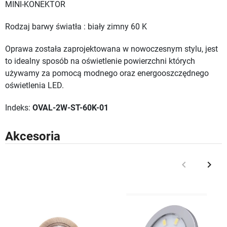
MINI-KONEKTOR
Rodzaj barwy światła : biały zimny 60 K
Oprawa została zaprojektowana w nowoczesnym stylu, jest
to idealny sposób na oświetlenie powierzchni których
używamy za pomocą modnego oraz energooszczędnego
oświetlenia LED.
Indeks:
OVAL-2W-ST-60K-01
Akcesoria
keyboard_arrow_left
keyboard_arrow_right
Poprzedni
Nast