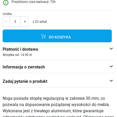
info_outline
Przybliżony czas realizacji: 72h
Liczba
-
+
z 22 sztuk
DO KOSZYKA
keyboard_arrow_down
Płatność i dostawa
Wysyłka od: 14.90 zł
keyboard_arrow_down
Informacja o zwrotach
keyboard_arrow_down
Zadaj pytanie o produkt
Noga posiada stopkę regulacyjną w zakresie 30 mm, co
pozwala na dopasowanie pożądanej wysokości do mebla.
Wykonana jest z trwałego aluminium, które gwarantuje