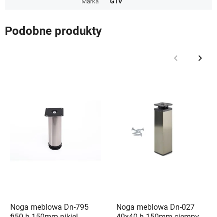
Marka
GTV
Podobne produkty
keyboard_arrow_left
keyboard_arrow_right
Poprzedni
Nast
Noga meblowa Dn-795
Noga meblowa Dn-027
fi50 h-150mm nikiel
40x40 h-150mm ciemny