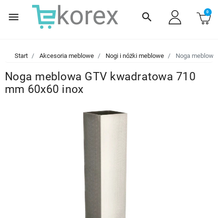
0
menu
search
Start
Akcesoria meblowe
Nogi i nóżki meblowe
Noga meblowa 
Noga meblowa GTV kwadratowa 710
mm 60x60 inox