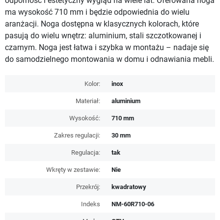
odporność i estetyczny wygląd na wiele lat. Oferowana noga
ma wysokość 710 mm i będzie odpowiednia do wielu
aranżacji. Noga dostępna w klasycznych kolorach, które
pasują do wielu wnętrz: aluminium, stali szczotkowanej i
czarnym. Noga jest łatwa i szybka w montażu – nadaje się
do samodzielnego montowania w domu i odnawiania mebli.
Kolor:
inox
Materiał:
aluminium
Wysokość:
710 mm
Zakres regulacji:
30 mm
Regulacja:
tak
Wkręty w zestawie:
Nie
Przekrój:
kwadratowy
Indeks
NM-60R710-06