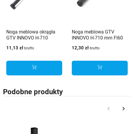
Noga meblowa okrągła
Noga meblowa GTV
GTV INNOVO H-710
INNOVO H-710 mm FI60
Chrom
czarna
11,13 zł
12,30 zł
brutto
brutto
Podobne produkty
keyboard_arrow_left
keyboard_arrow_right
Poprzedni
Nast