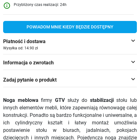
info_outline
Przybliżony czas realizacji: 24h
POWIADOM MNIE KIEDY BĘDZIE DOSTĘPNY
keyboard_arrow_down
Płatność i dostawa
Wysyłka od: 14.90 zł
keyboard_arrow_down
Informacja o zwrotach
keyboard_arrow_down
Zadaj pytanie o produkt
Noga meblowa
firmy
GTV
służy do
stabilizacji
stołu lub
innych elementów mebli, które zapewniają równowagę całej
konstrukcji. Ponadto są bardzo funkcjonalne i uniwersalne, a
ich cylindryczny kształt i łatwy montaż umożliwia
postawienie stołu w biurach, jadalniach, pokojach
dziecięcych i innych miejscach. Pojedyncza noga znajdzie