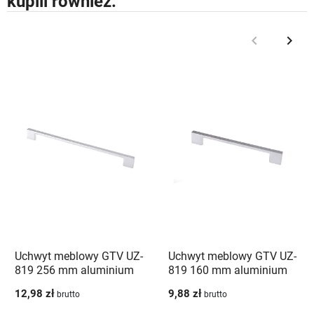
kupili również:
keyboard_arrow_left
keyboard_arrow_right
Poprzedni
Nast
Uchwyt meblowy GTV UZ-
Uchwyt meblowy GTV UZ-
819 256 mm aluminium
819 160 mm aluminium
12,98 zł
9,88 zł
brutto
brutto