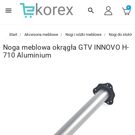
0
menu
search
Start
Akcesoria meblowe
Nogi i nóżki meblowe
Nogi do stołów
Noga meblowa okrągła GTV INNOVO H-
710 Aluminium