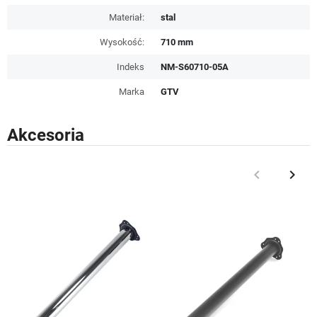
Materiał:
stal
Wysokość:
710 mm
Indeks
NM-S60710-05A
Marka
GTV
Akcesoria
keyboard_arrow_left
keyboard_arrow_right
Poprzedni
Nast