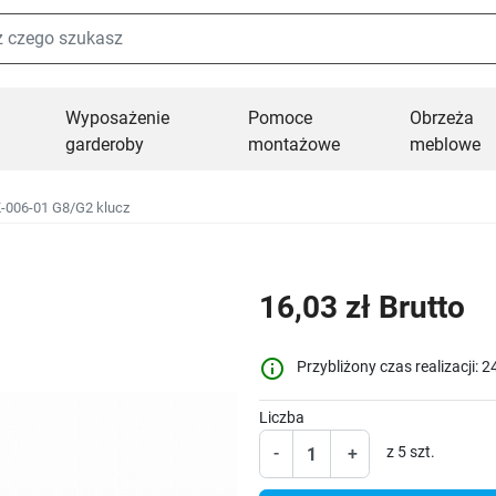
Wyposażenie
Pomoce
Obrzeża
garderoby
montażowe
meblowe
-006-01 G8/G2 klucz
16,03 zł Brutto
info_outline
Przybliżony czas realizacji: 2
Liczba
-
+
z 5 szt.