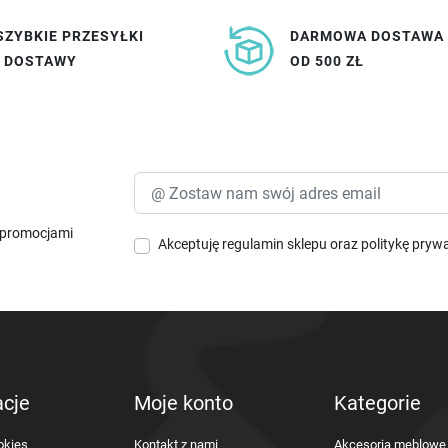
SZYBKIE PRZESYŁKI
DARMOWA DOSTAWA
I DOSTAWY
OD 500 ZŁ
i promocjami
Akceptuję
regulamin sklepu
oraz
politykę pryw
acje
Moje konto
Kategorie
okies
Kontakt z nami
Akcesoria meblowe