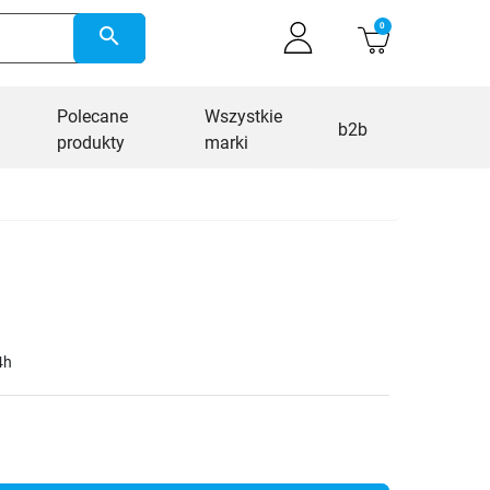
0
search
Polecane
Wszystkie
b2b
produkty
marki
4h