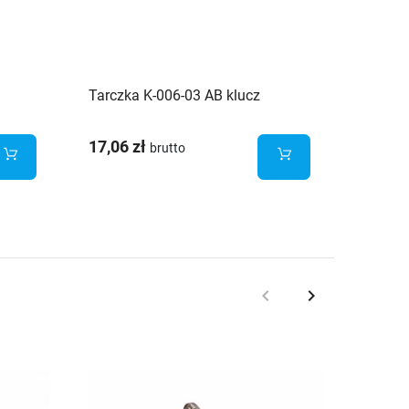
Tarczka K-006-03 AB klucz
Tarczk
17,06 zł
13,43 
brutto
keyboard_arrow_left
keyboard_arrow_right
Poprzedni
Następny