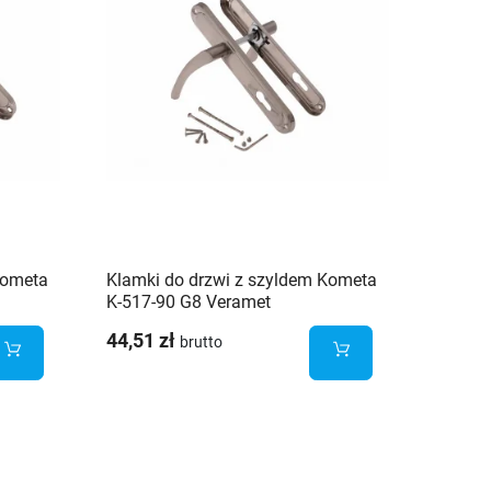
Kometa
Klamki do drzwi z szyldem Kometa
Wkładk
K-517-90 G8 Veramet
35/45 
44,51 zł
39,75 
brutto