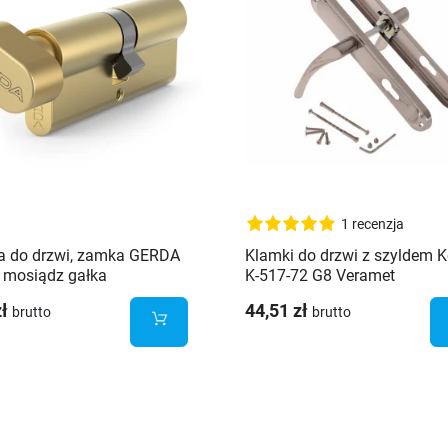
1 recenzja
a do drzwi, zamka GERDA
Klamki do drzwi z szyldem 
 mosiądz gałka
K-517-72 G8 Veramet
zł
44,51 zł
brutto
brutto