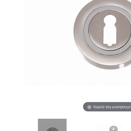
Najedź aby powiększyć