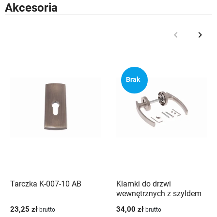
Akcesoria
keyboard_arrow_left
keyboard_arrow_right
Poprzedni
Nast
Brak
Tarczka K-007-10 AB
Klamki do drzwi
wewnętrznych z szyldem
Apollo K-111-00 G5
23,25 zł
34,00 zł
brutto
brutto
Veramet