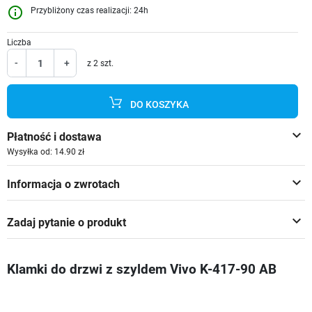
info_outline
Przybliżony czas realizacji: 24h
Liczba
-
+
z 2 szt.
DO KOSZYKA
keyboard_arrow_down
Płatność i dostawa
Wysyłka od: 14.90 zł
keyboard_arrow_down
Informacja o zwrotach
keyboard_arrow_down
Zadaj pytanie o produkt
Klamki do drzwi z szyldem Vivo K-417-90 AB