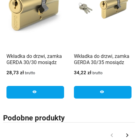
Wkładka do drzwi, zamka
Wkładka do drzwi, zamka
GERDA 30/30 mosiądz
GERDA 30/35 mosiądz
28,73 zł
34,22 zł
brutto
brutto
visibility
visibility
Podobne produkty
keyboard_arrow_left
keyboard_arrow_right
Poprzedni
Nast