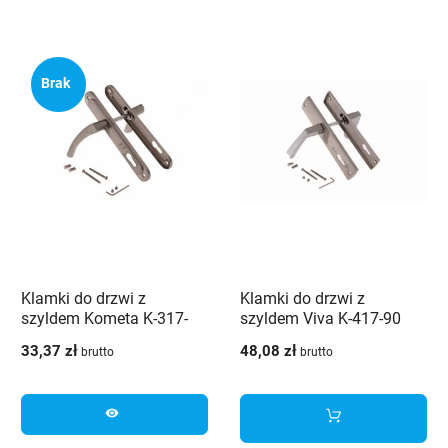
Brak
Klamki do drzwi z
Klamki do drzwi z
szyldem Kometa K-317-
szyldem Viva K-417-90
90-G8 Veramet
G8/G2 Veramet
33,37 zł
48,08 zł
brutto
brutto
visibility