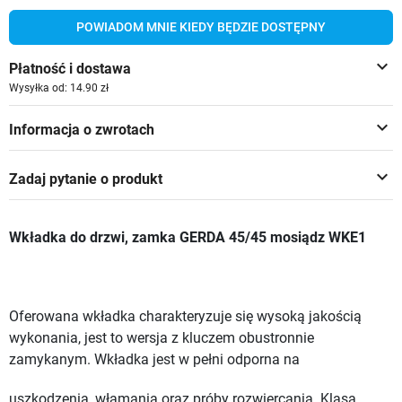
POWIADOM MNIE KIEDY BĘDZIE DOSTĘPNY
keyboard_arrow_down
Płatność i dostawa
Wysyłka od: 14.90 zł
keyboard_arrow_down
Informacja o zwrotach
keyboard_arrow_down
Zadaj pytanie o produkt
Wkładka do drzwi, zamka GERDA 45/45 mosiądz WKE1
Oferowana wkładka charakteryzuje się wysoką jakością
wykonania, jest to wersja z kluczem obustronnie
zamykanym. Wkładka jest w pełni odporna na
uszkodzenia, włamania oraz próby rozwiercania. Klasa