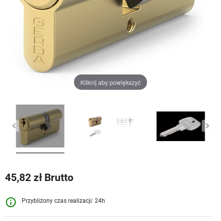
Kliknij aby powiększyć
45,82 zł Brutto
info_outline
Przybliżony czas realizacji: 24h