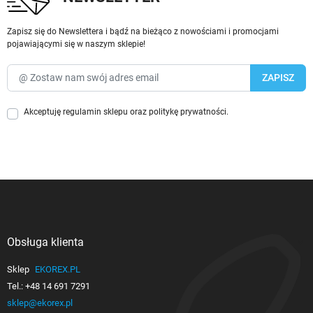
Zapisz się do Newslettera i bądź na bieżąco z nowościami i promocjami
pojawiającymi się w naszym sklepie!
Akceptuję
regulamin sklepu
oraz
politykę prywatności
.
Obsługa klienta

Sklep
EKOREX.PL
Tel.:
+48 14 691 7291
sklep@ekorex.pl