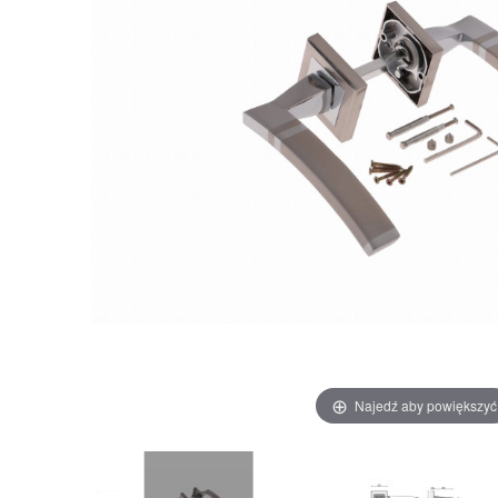
Najedź aby powiększyć