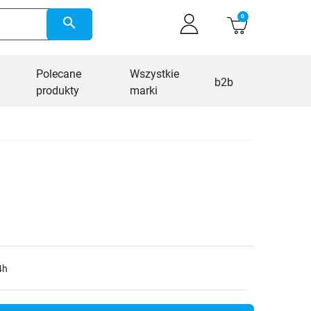
0
search
Polecane
Wszystkie
b2b
produkty
marki
4h