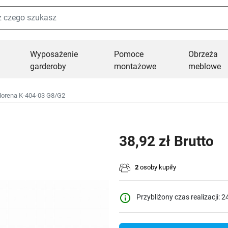
Wyposażenie
Pomoce
Obrzeża
garderoby
montażowe
meblowe
orena K-404-03 G8/G2
38,92 zł Brutto
2
osoby kupiły
info_outline
Przybliżony czas realizacji: 2