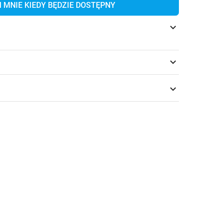
MNIE KIEDY BĘDZIE DOSTĘPNY
keyboard_arrow_down
keyboard_arrow_down
keyboard_arrow_down